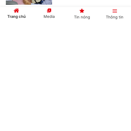
Trang chủ
Media
Tin nóng
Thông tin
Bồi dưỡng học sinh thi giải thể thao có được
quy đổi tiết dạy?
Cổng TTĐT Chính phủ
English
中文
(Chinhphu.vn) - Bà Thanh Thủy là
giáo viên Giáo dục thể chất cấp
THCS, được phân công bồi dưỡng đội
tuyển học sinh giỏi thể dục thể...
Chuyên mục
Xác định nguồn gốc đất khi công nhận đất ở
CHÍNH TRỊ
KINH TẾ
(Chinhphu.vn) - Bà Nguyễn Thanh
VĂN HÓA
XÃ HỘI
Tuyền có 350 m² đất, được cấp Giấy
chứng nhận năm 2010, mục đích sử
dụng đất trồng cây lâu năm, nguồn...
KHOA GIÁO
QUỐC TẾ
GÓP Ý HIẾN KẾ