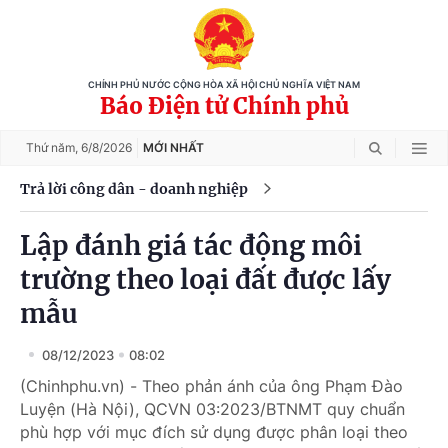
CHÍNH PHỦ NƯỚC CỘNG HÒA XÃ HỘI CHỦ NGHĨA VIỆT NAM
Báo Điện tử Chính phủ
Thứ năm,
6/8/2026
MỚI NHẤT
Trả lời công dân - doanh nghiệp
Lập đánh giá tác động môi
trường theo loại đất được lấy
mẫu
08/12/2023
08:02
(Chinhphu.vn) - Theo phản ánh của ông Phạm Đào
Luyện (Hà Nội), QCVN 03:2023/BTNMT quy chuẩn
phù hợp với mục đích sử dụng được phân loại theo