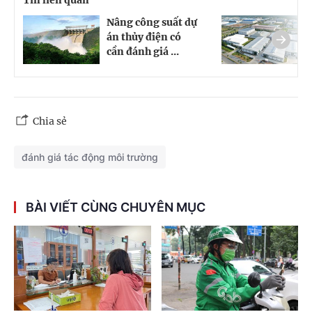
Nâng công suất dự
C
án thủy điện có
t
cần đánh giá ...
t
Chia sẻ
đánh giá tác động môi trường
BÀI VIẾT CÙNG CHUYÊN MỤC