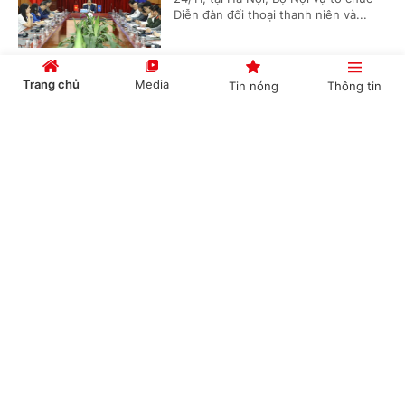
Diễn đàn đối thoại thanh niên và...
Trang chủ
Media
Tin nóng
Thông tin
Nhiều nước cam kết đóng góp vào Quỹ ứng
phó COVID-19 của ASEAN
Cổng TTĐT Chính phủ
English
中文
(Chinhphu.vn) – Trong khuôn khổ Hội
nghị Cấp cao ASEAN lần thứ 37 và
các hội nghị cấp cao liên quan do
Việt Nam tổ chức, nhiều nước, đối...
Chuyên mục
Trung tâm nghiên cứu Đông Nam Á của
CHÍNH TRỊ
KINH TẾ
Singapore giành Giải thưởng ASEAN 2020
VĂN HÓA
XÃ HỘI
(Chinhphu.vn) – Giải thưởng ASEAN
2020 đã chính thức được công bố tại
KHOA GIÁO
QUỐC TẾ
lễ khai mạc Hội nghị Cấp cao ASEAN
lần thứ 37 và các hội nghị cấp cao...