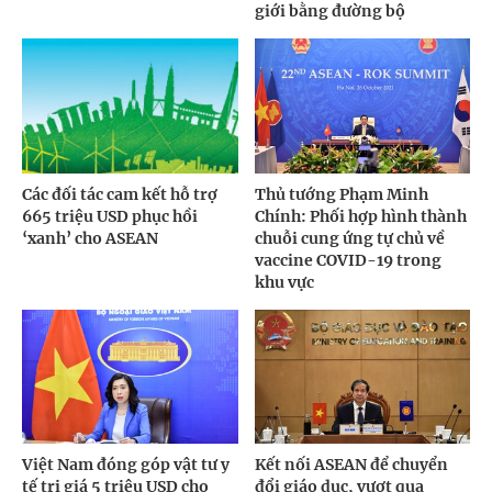
giới bằng đường bộ
Các đối tác cam kết hỗ trợ
Thủ tướng Phạm Minh
665 triệu USD phục hồi
Chính: Phối hợp hình thành
‘xanh’ cho ASEAN
chuỗi cung ứng tự chủ về
vaccine COVID-19 trong
khu vực
Việt Nam đóng góp vật tư y
Kết nối ASEAN để chuyển
tế trị giá 5 triệu USD cho
đổi giáo dục, vượt qua