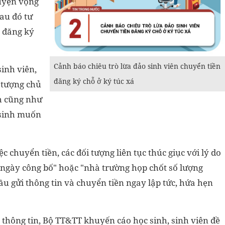
guyện vọng
au đó tư
c đăng ký
Cảnh báo chiêu trò lừa đảo sinh viên chuyển tiền
inh viên,
đăng ký chỗ ở ký túc xá
 tượng chủ
nh cũng như
 sinh muốn
c chuyển tiền, các đối tượng liên tục thúc giục với lý do
 ngày công bố" hoặc "nhà trường họp chốt số lượng
ầu gửi thông tin và chuyển tiền ngay lập tức, hứa hẹn
 thông tin, Bộ TT&TT khuyến cáo học sinh, sinh viên đề