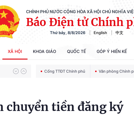
CHÍNH PHỦ NƯỚC CỘNG HÒA XÃ HỘI CHỦ NGHĨA VI
Báo Điện tử Chính 
Thứ bảy, 8/8/2026
English
中文
Chiến dịch 500 ngày đêm tìm kiếm, quy tập và xác định danh tính hài cốt liệt sĩ
XÃ HỘI
KHOA GIÁO
QUỐC TẾ
GÓP Ý HIẾN KẾ
Bảo vệ nền tảng tư tưởng của Đảng trong kỷ nguyên phát triển mới
Cổng TTĐT Chính phủ
Văn phòng Chính 
Chiến dịch 500 ngày đêm tìm kiếm, quy tập và xác định danh tính hài cốt liệt sĩ
n chuyển tiền đăng ký