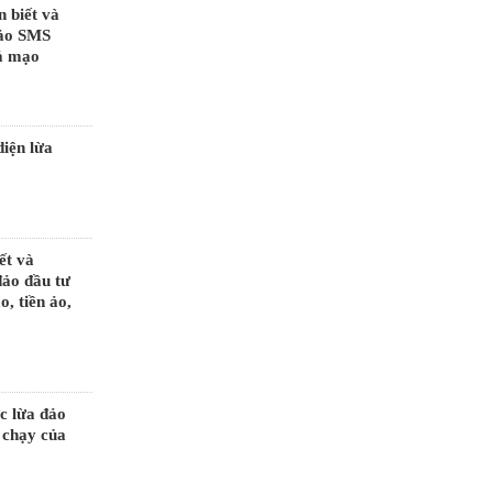
n biết và
đảo SMS
 mạo
diện lừa
ết và
đảo đầu tư
, tiền ảo,
c lừa đảo
 chạy của