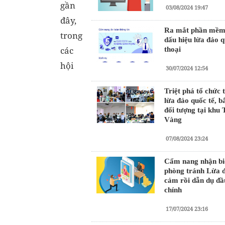
gần
03/08/2024 19:47
đây,
Ra mắt phần mềm 
trong
dấu hiệu lừa đảo q
các
thoại
hội
30/07/2024 12:54
Triệt phá tổ chức 
lừa đảo quốc tế, b
đối tượng tại khu
Vàng
07/08/2024 23:24
Cẩm nang nhận bi
phòng tránh Lừa đ
cảm rồi dẫn dụ đầu
chính
17/07/2024 23:16