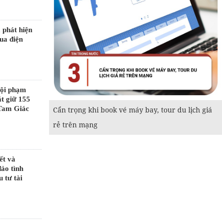
phát hiện
ua điện
tội phạm
ắt giữ 155
 Tam Giác
Cẩn trọng khi book vé máy bay, tour du lịch giá
rẻ trên mạng
ết và
ảo tình
 tư tài