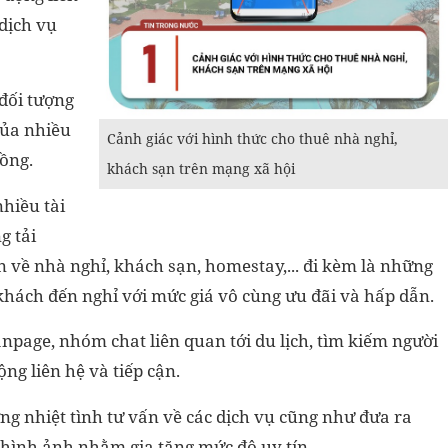
 dịch vụ
đối tượng
của nhiều
Cảnh giác với hình thức cho thuê nhà nghỉ,
đồng.
khách sạn trên mạng xã hội
nhiều tài
g tải
 về nhà nghỉ, khách sạn, homestay,... đi kèm là những
 khách đến nghỉ với mức giá vô cùng ưu đãi và hấp dẫn.
anpage, nhóm chat liên quan tới du lịch, tìm kiếm người
ng liên hệ và tiếp cận.
ng nhiệt tình tư vấn về các dịch vụ cũng như đưa ra
u hình ảnh nhằm gia tăng mức độ uy tín.