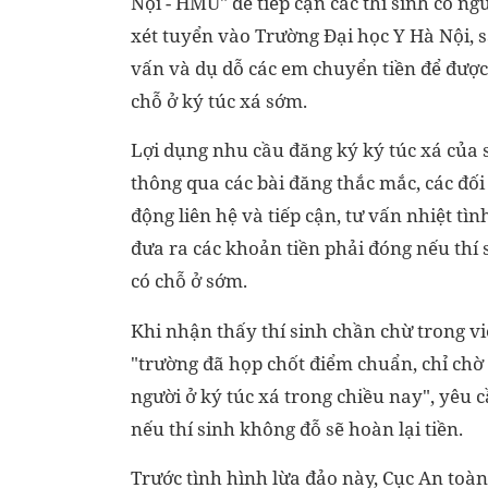
Nội - HMU" để tiếp cận các thí sinh có n
xét tuyển vào Trường Đại học Y Hà Nội, s
vấn và dụ dỗ các em chuyển tiền để đượ
chỗ ở ký túc xá sớm.
Lợi dụng nhu cầu đăng ký ký túc xá của s
thông qua các bài đăng thắc mắc, các đối
động liên hệ và tiếp cận, tư vấn nhiệt tì
đưa ra các khoản tiền phải đóng nếu thí
có chỗ ở sớm.
Khi nhận thấy thí sinh chần chừ trong việ
"trường đã họp chốt điểm chuẩn, chỉ chờ
người ở ký túc xá trong chiều nay", yêu c
nếu thí sinh không đỗ sẽ hoàn lại tiền.
Trước tình hình lừa đảo này, Cục An toàn