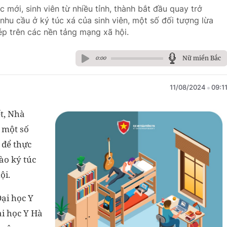
mới, sinh viên từ nhiều tỉnh, thành bắt đầu quay trở
nhu cầu ở ký túc xá của sinh viên, một số đối tượng lừa
ép trên các nền tảng mạng xã hội.
Nữ miền Bắc
0:00
11/08/2024
09:1
t, Nhà
 một số
 để thực
ào ký túc
ội.
Đại học Y
ại học Y Hà