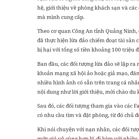
hệ, giới thiệu về phòng khách sạn và các
mà mình cung cấp.
Theo cơ quan Công An tỉnh Quảng Ninh, 
đã thực hiện lừa đảo chiếm đoạt tài sản 
bị hại với tổng số tiền khoảng 100 triệu 
Ban đầu, các đối tượng lừa đảo sẽ lập ra 
khoản mạng xã hội ảo hoặc giả mạo, đăn
nhiều hình ảnh có sẵn trên trang cá nhân
nội dung như lời giới thiệu, mời chào du
Sau đó, các đối tượng tham gia vào các F
có nhu cầu tìm và đặt phòng, từ đó chủ độ
Khi nói chuyện với nạn nhân, các đối tượ
mức giá vô cùng hợp lý, đi kèm với nhiề