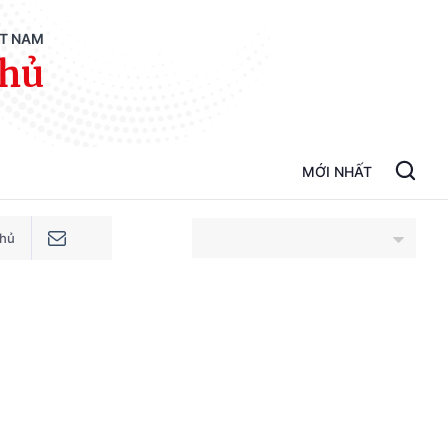
ỆT NAM
phủ
MỚI NHẤT
phủ
An Giang
Bắc Ninh
Cao Bằng