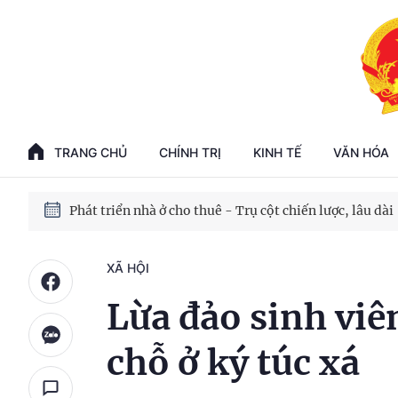
Phát triển kinh tế nhà nước trong kỷ nguyên mới
100 ngày xử lý các điểm nghẽn về chuyển đổi số
TRANG CHỦ
CHÍNH TRỊ
KINH TẾ
VĂN HÓA
Phát triển nhà ở cho thuê - Trụ cột chiến lược, lâu dài
Phát triển kinh tế nhà nước trong kỷ nguyên mới
XÃ HỘI
Lừa đảo sinh viê
chỗ ở ký túc xá