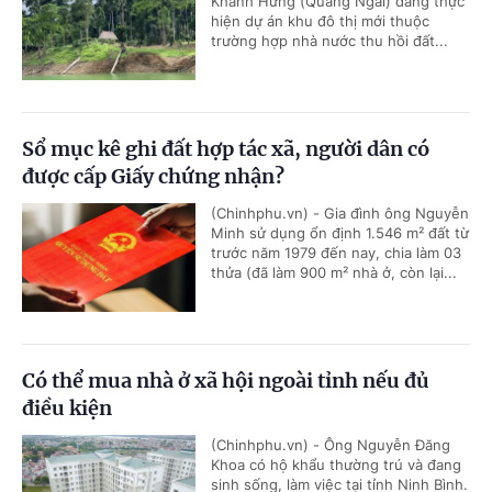
Khánh Hưng (Quảng Ngãi) đang thực
hiện dự án khu đô thị mới thuộc
trường hợp nhà nước thu hồi đất...
Sổ mục kê ghi đất hợp tác xã, người dân có
được cấp Giấy chứng nhận?
(Chinhphu.vn) - Gia đình ông Nguyễn
Minh sử dụng ổn định 1.546 m² đất từ
trước năm 1979 đến nay, chia làm 03
thửa (đã làm 900 m² nhà ở, còn lại...
Có thể mua nhà ở xã hội ngoài tỉnh nếu đủ
điều kiện
(Chinhphu.vn) - Ông Nguyễn Đăng
Khoa có hộ khẩu thường trú và đang
sinh sống, làm việc tại tỉnh Ninh Bình.