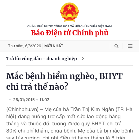
CHÍNH PHỦ NƯỚC CỘNG HÒA XÃ HỘI CHỦ NGHĨA VIỆT NAM
Báo Điện tử Chính phủ
Thứ năm,
6/8/2026
MỚI NHẤT
Trả lời công dân - doanh nghiệp
Mắc bệnh hiểm nghèo, BHYT
chi trả thế nào?
26/01/2015
11:02
(Chinhphu.vn) – Mẹ của bà Trần Thị Kim Ngân (TP. Hà
Nội) đang hưởng trợ cấp mất sức lao động hàng
tháng và thuộc đối tượng được quỹ BHYT chi trả
80% chi phí khám, chữa bệnh. Mẹ của bà bị mắc bệnh
suy tủy xương, chi phí điều trị hàng tháng là 8 triệu