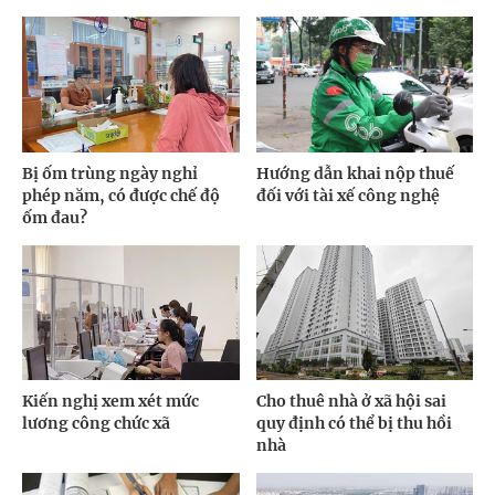
Bị ốm trùng ngày nghỉ
Hướng dẫn khai nộp thuế
phép năm, có được chế độ
đối với tài xế công nghệ
ốm đau?
Kiến nghị xem xét mức
Cho thuê nhà ở xã hội sai
lương công chức xã
quy định có thể bị thu hồi
nhà