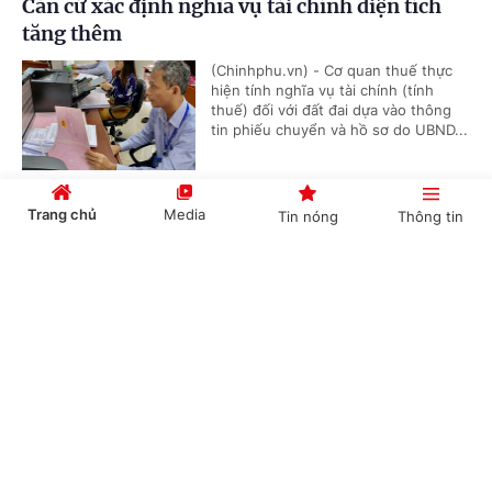
Căn cứ xác định nghĩa vụ tài chính diện tích
tăng thêm
(Chinhphu.vn) - Cơ quan thuế thực
hiện tính nghĩa vụ tài chính (tính
thuế) đối với đất đai dựa vào thông
tin phiếu chuyển và hồ sơ do UBND...
Trang chủ
Media
Tin nóng
Thông tin
Bồi dưỡng học sinh thi giải thể thao có được
quy đổi tiết dạy?
Cổng TTĐT Chính phủ
English
中文
(Chinhphu.vn) - Bà Thanh Thủy là
giáo viên Giáo dục thể chất cấp
THCS, được phân công bồi dưỡng đội
tuyển học sinh giỏi thể dục thể...
Chuyên mục
Xác định nguồn gốc đất khi công nhận đất ở
CHÍNH TRỊ
KINH TẾ