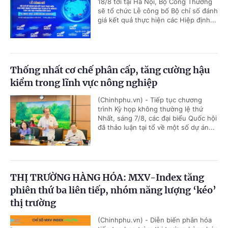
18/8 tới tại Hà Nội, Bộ Công Thương
sẽ tổ chức Lễ công bố Bộ chỉ số đánh
giá kết quả thực hiện các Hiệp định...
Thống nhất cơ chế phân cấp, tăng cường hậu
kiểm trong lĩnh vực nông nghiệp
(Chinhphu.vn) - Tiếp tục chương
trình Kỳ họp không thường lệ thứ
Nhất, sáng 7/8, các đại biểu Quốc hội
đã thảo luận tại tổ về một số dự án...
THỊ TRƯỜNG HÀNG HÓA: MXV-Index tăng
phiên thứ ba liên tiếp, nhóm năng lượng ‘kéo’
thị trường
(Chinhphu.vn) - Diễn biến phân hóa