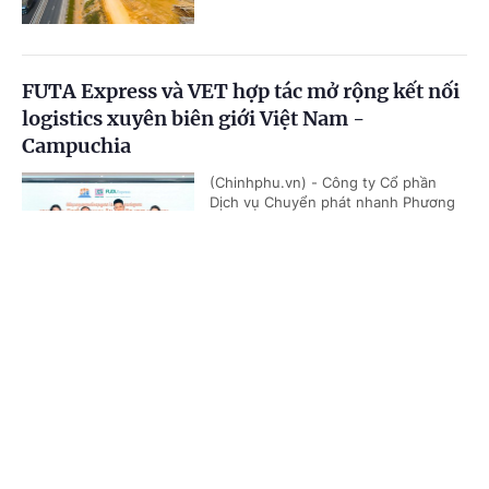
FUTA Express và VET hợp tác mở rộng kết nối
logistics xuyên biên giới Việt Nam -
Campuchia
(Chinhphu.vn) - Công ty Cổ phần
Dịch vụ Chuyển phát nhanh Phương
Trang - FUTA Express và Công ty
VET (Vireak Buntham Express) đã...
Cổng TTĐT Chính phủ
English
中文
Trang chủ
Media
Tin nóng
Thông tin
Doanh nghiệp đồng hành kiến tạo động lực
tăng trưởng bền vững
Chuyên mục
(Chinhphu.vn) - Sáng 6/8, tại Hưng
Yên, Hội đồng Doanh nghiệp vì sự
phát triển bền vững thuộc Liên đoàn
CHÍNH TRỊ
KINH TẾ
Thương mại và Công nghiệp Việt...