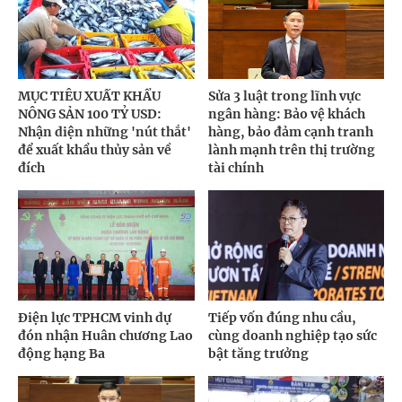
MỤC TIÊU XUẤT KHẨU
Sửa 3 luật trong lĩnh vực
NÔNG SẢN 100 TỶ USD:
ngân hàng: Bảo vệ khách
Nhận diện những 'nút thắt'
hàng, bảo đảm cạnh tranh
để xuất khẩu thủy sản về
lành mạnh trên thị trường
đích
tài chính
Điện lực TPHCM vinh dự
Tiếp vốn đúng nhu cầu,
đón nhận Huân chương Lao
cùng doanh nghiệp tạo sức
động hạng Ba
bật tăng trưởng