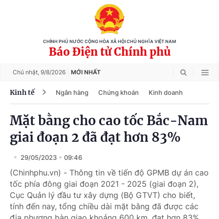
CHÍNH PHỦ NƯỚC CỘNG HÒA XÃ HỘI CHỦ NGHĨA VIỆT NAM
Báo Điện tử Chính phủ
Chủ nhật,
9/8/2026
MỚI NHẤT
Kinh tế
Ngân hàng
Chứng khoán
Kinh doanh
Mặt bằng cho cao tốc Bắc-Nam
giai đoạn 2 đã đạt hơn 83%
29/05/2023
09:46
(Chinhphu.vn) - Thông tin về tiến độ GPMB dự án cao
tốc phía đông giai đoạn 2021 - 2025 (giai đoạn 2),
Cục Quản lý đầu tư xây dựng (Bộ GTVT) cho biết,
tính đến nay, tổng chiều dài mặt bằng đã được các
địa phương bàn giao khoảng 600 km, đạt hơn 83%.