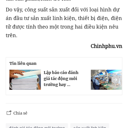
Do vậy, công suất sản xuất đối với loại hình dự
án đầu tư sản xuất linh kiện, thiết bị điện, điện
tử được tính theo một trong hai điều kiện nêu
trên.
Chinhphu.vn
Tin liên quan
Lập báo cáo đánh
S
giá tác động môi
đ
trường hay ...
n
Chia sẻ
đánh giá tác động môi trường
sản xuất linh kiện