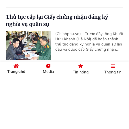
Thủ tục cấp lại Giấy chứng nhận đăng ký
nghĩa vụ quân sự
(Chinhphu.vn) - Trước đây, ông Khuất
Hữu Khánh (Hà Nội) đã hoàn thành
thủ tục đăng ký nghĩa vụ quân sự lần
đầu và được cấp Giấy chứng nhận...
Trang chủ
Media
Tin nóng
Thông tin
Dự án có rừng, chuyển mục đích trước hay thu
hồi trước?
Cổng TTĐT Chính phủ
English
中文
(Chinhphu.vn) - Công ty của Hoàng
Khánh Hưng (Quảng Ngãi) đang thực
hiện dự án khu đô thị mới thuộc
trường hợp nhà nước thu hồi đất...
Chuyên mục