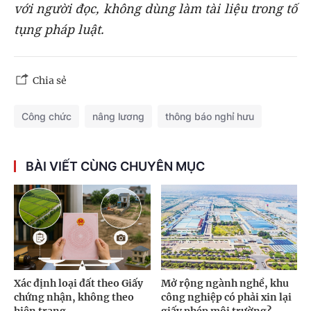
với người đọc, không dùng làm tài liệu trong tố
tụng pháp luật.
Chia sẻ
Công chức
nâng lương
thông báo nghỉ hưu
BÀI VIẾT CÙNG CHUYÊN MỤC
Xác định loại đất theo Giấy
Mở rộng ngành nghề, khu
chứng nhận, không theo
công nghiệp có phải xin lại
hiện trạng
giấy phép môi trường?