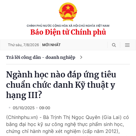
CHÍNH PHỦ NƯỚC CỘNG HÒA XÃ HỘI CHỦ NGHĨA VIỆT NAM
Báo Điện tử Chính phủ
Thứ sáu,
7/8/2026
MỚI NHẤT
Trả lời công dân - doanh nghiệp
Ngành học nào đáp ứng tiêu
chuẩn chức danh Kỹ thuật y
hạng III?
05/10/2025
09:00
(Chinhphu.vn) - Bà Trịnh Thị Ngọc Quyên (Gia Lai) có
bằng đại học kỹ sư công nghệ thực phẩm sinh học,
chứng chỉ hành nghề xét nghiệm (cấp năm 2012),