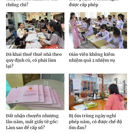
chứng chỉ?
được cấp phép
Đã khai thuế thuê nhà theo
Giáo viên không kiêm
quy định cũ, có phải làm
nhiệm quá 2 nhiệm vụ
lại?
Đất nhận chuyển nhượng
Bị ốm trùng ngày nghỉ
lâu năm, mất giấy tờ gốc:
phép năm, có được chế độ
Làm sao để cấp sổ?
ốm đau?