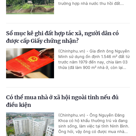
trường hợp nhà nước thu hồi đất...
Sổ mục kê ghi đất hợp tác xã, người dân có
được cấp Giấy chứng nhận?
(Chinhphu.vn) - Gia đình ông Nguyễn
Minh sử dụng ổn định 1.546 m² đất từ
trước năm 1979 đến nay, chia làm 03
thửa (đã làm 900 m² nhà ở, còn lại...
Có thể mua nhà ở xã hội ngoài tỉnh nếu đủ
điều kiện
(Chinhphu.vn) - Ông Nguyễn Đăng
Khoa có hộ khẩu thường trú và đang
sinh sống, làm việc tại tỉnh Ninh Bình.
Ông hỏi, vậy ông có được mua nhà...