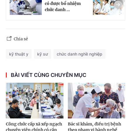
có được bổ nhiệm
đ
chức danh ...
K
Chia sẻ
kỹ thuật y
kỹ sư
chức danh nghề nghiệp
BÀI VIẾT CÙNG CHUYÊN MỤC
Công chức cấp xã xếp ngạch
Bác sĩ khám, điều trị bệnh
chuyên viên chính có cần
theo phạm vi hành nghề