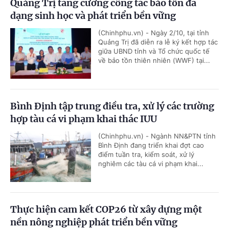
Quảng Trị tăng cường công tác bảo tồn đa
dạng sinh học và phát triển bền vững
(Chinhphu.vn) - Ngày 2/10, tại tỉnh
Quảng Trị đã diễn ra lễ ký kết hợp tác
giữa UBND tỉnh và Tổ chức quốc tế
về bảo tồn thiên nhiên (WWF) tại...
Bình Định tập trung điều tra, xử lý các trường
hợp tàu cá vi phạm khai thác IUU
(Chinhphu.vn) - Ngành NN&PTN tỉnh
Bình Định đang triển khai đợt cao
điểm tuần tra, kiểm soát, xử lý
nghiêm các tàu cá vi phạm khai...
Thực hiện cam kết COP26 từ xây dựng một
nền nông nghiệp phát triển bền vững