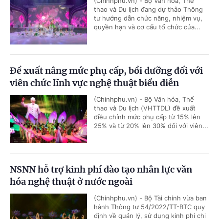
(Chinhphu.vn) - Bộ Văn hóa, Thể
thao và Du lịch đang dự thảo Thông
tư hướng dẫn chức năng, nhiệm vụ,
quyền hạn và cơ cấu tổ chức của...
Đề xuất nâng mức phụ cấp, bồi dưỡng đối với
viên chức lĩnh vực nghệ thuật biểu diễn
(Chinhphu.vn) - Bộ Văn hóa, Thể
thao và Du lịch (VHTTDL) đề xuất
điều chỉnh mức phụ cấp từ 15% lên
25% và từ 20% lên 30% đối với viên...
NSNN hỗ trợ kinh phí đào tạo nhân lực văn
hóa nghệ thuật ở nước ngoài
(Chinhphu.vn) - Bộ Tài chính vừa ban
hành Thông tư 54/2022/TT-BTC quy
định về quản lý, sử dụng kinh phí chi