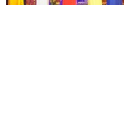
Cổng TTĐT Chính phủ
English
中文
Cấp Thẻ hành nghề biểu diễn nghệ thuật, trình diễn thời
trang
Chính sách và cuộc sống -
11 năm trước
Trang chủ
Media
Tin nóng
Thông tin
Chuyên mục
CHÍNH TRỊ
KINH TẾ
VĂN HÓA
XÃ HỘI
KHOA GIÁO
QUỐC TẾ
GÓP Ý HIẾN KẾ
Nhiều hoạt động văn hóa-nghệ thuật mừng Quốc khánh
Hoạt động địa phương -
11 năm trước