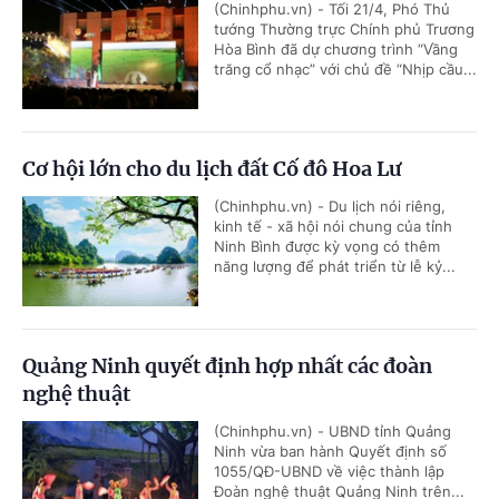
(Chinhphu.vn) - Tối 21/4, Phó Thủ
tướng Thường trực Chính phủ Trương
Hòa Bình đã dự chương trình “Vầng
trăng cổ nhạc” với chủ đề “Nhịp cầu...
Cơ hội lớn cho du lịch đất Cố đô Hoa Lư
(Chinhphu.vn) - Du lịch nói riêng,
kinh tế - xã hội nói chung của tỉnh
Ninh Bình được kỳ vọng có thêm
năng lượng để phát triển từ lễ kỷ...
Quảng Ninh quyết định hợp nhất các đoàn
nghệ thuật
(Chinhphu.vn) - UBND tỉnh Quảng
Ninh vừa ban hành Quyết định số
1055/QĐ-UBND về việc thành lập
Đoàn nghệ thuật Quảng Ninh trên...