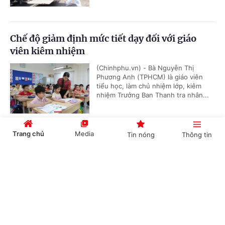
Chế độ giảm định mức tiết dạy đối với giáo
viên kiêm nhiệm
(Chinhphu.vn) - Bà Nguyễn Thị
Phương Anh (TPHCM) là giáo viên
tiểu học, làm chủ nhiệm lớp, kiêm
nhiệm Trưởng Ban Thanh tra nhân...
Trang chủ
Media
Tin nóng
Thông tin
Cấp Giấy chứng nhận cho bên thuê lại đất thế
nào?
Cổng TTĐT Chính phủ
English
中文
(Chinhphu.vn) - Nhà đầu tư A là chủ
đầu tư dự án hạ tầng khu công
nghiệp. Nhà đầu tư A được cấp Giấy
chứng nhận quyền sử dụng đất,...