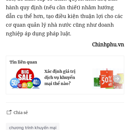
hành quy định (nếu cần thiết) nhằm hướng
dẫn cụ thể hơn, tạo điều kiện thuận lợi cho các
cơ quan quản lý nhà nước cũng như doanh
nghiệp áp dụng pháp luật.
Chinhphu.vn
Tin liên quan
Xác định giá trị
H
dịch vụ khuyến
d
mại thế nào?
m
Chia sẻ
chương trình khuyến mại