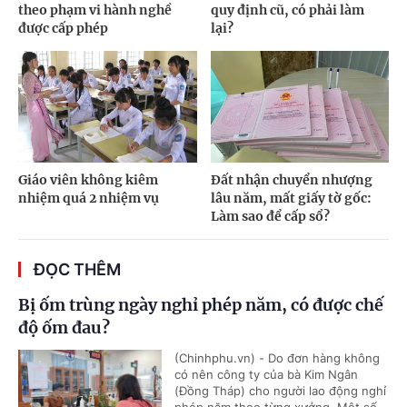
theo phạm vi hành nghề
quy định cũ, có phải làm
được cấp phép
lại?
Giáo viên không kiêm
Đất nhận chuyển nhượng
nhiệm quá 2 nhiệm vụ
lâu năm, mất giấy tờ gốc:
Làm sao để cấp sổ?
ĐỌC THÊM
Bị ốm trùng ngày nghỉ phép năm, có được chế
độ ốm đau?
(Chinhphu.vn) - Do đơn hàng không
có nên công ty của bà Kim Ngân
(Đồng Tháp) cho người lao động nghỉ
phép năm theo từng xưởng. Một số...