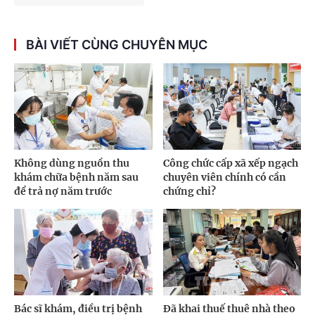
BÀI VIẾT CÙNG CHUYÊN MỤC
Không dùng nguồn thu
Công chức cấp xã xếp ngạch
khám chữa bệnh năm sau
chuyên viên chính có cần
để trả nợ năm trước
chứng chỉ?
Bác sĩ khám, điều trị bệnh
Đã khai thuế thuê nhà theo