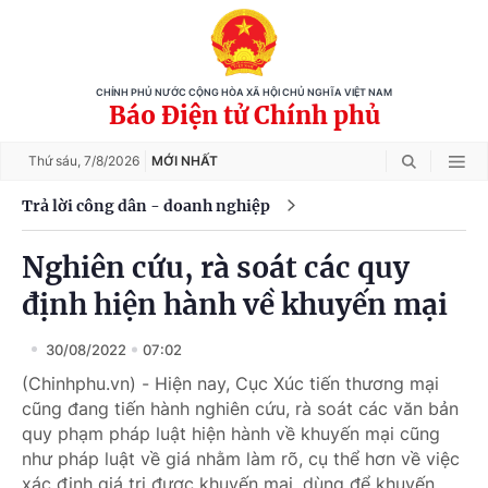
CHÍNH PHỦ NƯỚC CỘNG HÒA XÃ HỘI CHỦ NGHĨA VIỆT NAM
Báo Điện tử Chính phủ
Thứ sáu,
7/8/2026
MỚI NHẤT
Trả lời công dân - doanh nghiệp
Nghiên cứu, rà soát các quy
định hiện hành về khuyến mại
30/08/2022
07:02
(Chinhphu.vn) - Hiện nay, Cục Xúc tiến thương mại
cũng đang tiến hành nghiên cứu, rà soát các văn bản
quy phạm pháp luật hiện hành về khuyến mại cũng
như pháp luật về giá nhằm làm rõ, cụ thể hơn về việc
xác định giá trị được khuyến mại, dùng để khuyến