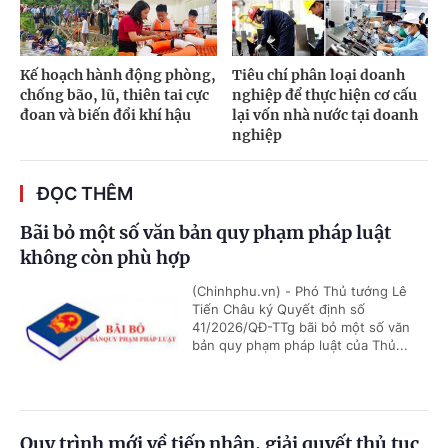
Kế hoạch hành động phòng,
Tiêu chí phân loại doanh
chống bão, lũ, thiên tai cực
nghiệp để thực hiện cơ cấu
đoan và biến đổi khí hậu
lại vốn nhà nước tại doanh
nghiệp
ĐỌC THÊM
Bãi bỏ một số văn bản quy phạm pháp luật
không còn phù hợp
(Chinhphu.vn) - Phó Thủ tướng Lê
Tiến Châu ký Quyết định số
41/2026/QĐ-TTg bãi bỏ một số văn
bản quy phạm pháp luật của Thủ...
Quy trình mới về tiếp nhận, giải quyết thủ tục