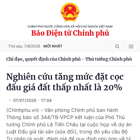
CHÍNH PHỦ NƯỚC CỘNG HÒA XÃ HỘI CHỦ NGHĨA VIỆT NAM
Báo Điện tử Chính phủ
Thứ sáu,
7/8/2026
MỚI NHẤT
Chỉ đạo, quyết định của Chính phủ - Thủ tướng Chính phủ
Nghiên cứu tăng mức đặt cọc
đấu giá đất thấp nhất là 20%
07/07/2026
17:04
(Chinhphu.vn) - Văn phòng Chính phủ ban hành
Thông báo số 344/TB-VPCP kết luận của Phó Thủ
tướng Chính phủ Lê Tiến Châu tại cuộc họp về dự án
Luật Đấu giá tài sản (sửa đổi), trong đó yêu cầu Bộ
Tư pháp rà soát, đánh giá để quy định phù hợp về tỷ