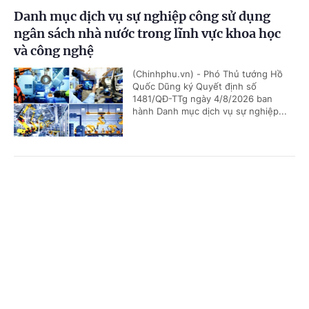
Danh mục dịch vụ sự nghiệp công sử dụng
ngân sách nhà nước trong lĩnh vực khoa học
và công nghệ
(Chinhphu.vn) - Phó Thủ tướng Hồ
Quốc Dũng ký Quyết định số
1481/QĐ-TTg ngày 4/8/2026 ban
hành Danh mục dịch vụ sự nghiệp...
Bảo đảm ngày khai giảng thực sự là ngày hội
Cổng TTĐT Chính phủ
English
中文
của học sinh và giáo viên
Trang chủ
Media
Tin nóng
Thông tin
(Chinhphu.vn) - Phó Thủ tướng Lê
Tiến Châu ký Quyết định số 1472/QĐ-
TTg ban hành Kế hoạch triển khai
thực hiện kết luận của đồng chí...
Chuyên mục