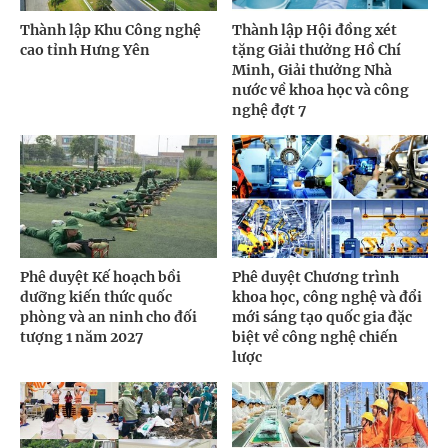
Thành lập Khu Công nghệ
Thành lập Hội đồng xét
cao tỉnh Hưng Yên
tặng Giải thưởng Hồ Chí
Minh, Giải thưởng Nhà
nước về khoa học và công
nghệ đợt 7
Phê duyệt Kế hoạch bồi
Phê duyệt Chương trình
dưỡng kiến thức quốc
khoa học, công nghệ và đổi
phòng và an ninh cho đối
mới sáng tạo quốc gia đặc
tượng 1 năm 2027
biệt về công nghệ chiến
lược