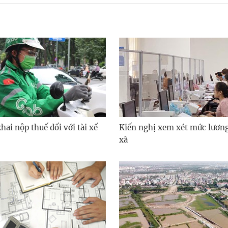
ai nộp thuế đối với tài xế
Kiến nghị xem xét mức lươn
xã