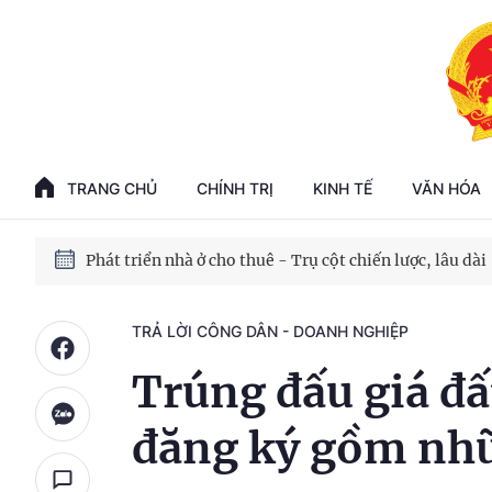
Phát triển kinh tế nhà nước trong kỷ nguyên mới
100 ngày xử lý các điểm nghẽn về chuyển đổi số
TRANG CHỦ
CHÍNH TRỊ
KINH TẾ
VĂN HÓA
Phát triển nhà ở cho thuê - Trụ cột chiến lược, lâu dài
Phát triển kinh tế nhà nước trong kỷ nguyên mới
TRẢ LỜI CÔNG DÂN - DOANH NGHIỆP
Trúng đấu giá đấ
đăng ký gồm nhữ