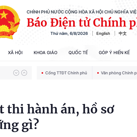
CHÍNH PHỦ NƯỚC CỘNG HÒA XÃ HỘI CHỦ NGHĨA VI
Báo Điện tử Chính 
Thứ năm, 6/8/2026
English
中文
Chiến dịch 500 ngày đêm tìm kiếm, quy tập và xác định danh tính hài cốt liệt sĩ
XÃ HỘI
KHOA GIÁO
QUỐC TẾ
GÓP Ý HIẾN KẾ
Bảo vệ nền tảng tư tưởng của Đảng trong kỷ nguyên phát triển mới
Cổng TTĐT Chính phủ
Văn phòng Chính 
Chiến dịch 500 ngày đêm tìm kiếm, quy tập và xác định danh tính hài cốt liệt sĩ
t thi hành án, hồ sơ
ng gì?