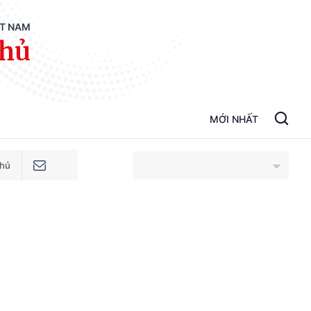
ỆT NAM
phủ
MỚI NHẤT
phủ
An Giang
Bắc Ninh
Cao Bằng