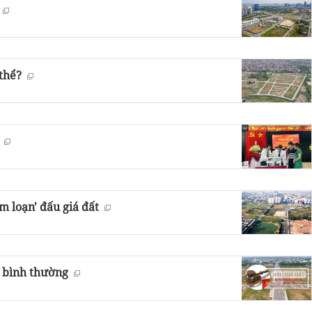
 thể?
m loạn' đấu giá đất
ển bình thường