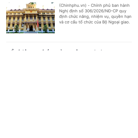
(Chinhphu.vn) - Chính phủ ban hành
Nghị định số 306/2026/NĐ-CP quy
định chức năng, nhiệm vụ, quyền hạn
và cơ cấu tổ chức của Bộ Ngoại giao.
Bổ nhiệm 2 Thứ trưởng Bộ Ngoại giao
Cổng TTĐT Chính phủ
English
中文
(Chinhphu.vn) - Thủ tướng Chính phủ
Lê Minh Hưng đã ký các Quyết định
về việc điều động, bổ nhiệm giữ chức
Trang chủ
Media
Tin nóng
Thông tin
Thứ trưởng Bộ Ngoại giao.
Chuyên mục
Phê duyệt Điều chỉnh Quy hoạch chung Khu
kinh tế Vũng Áng, tỉnh Hà Tĩnh đến năm 2050
CHÍNH TRỊ
KINH TẾ
(Chinhphu.vn) - Phó Thủ tướng
VĂN HÓA
XÃ HỘI
Thường trực Chính phủ Phạm Gia Túc