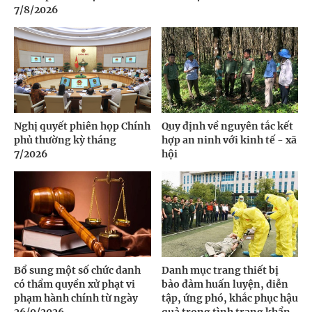
7/8/2026
Nghị quyết phiên họp Chính
Quy định về nguyên tắc kết
phủ thường kỳ tháng
hợp an ninh với kinh tế - xã
7/2026
hội
Bổ sung một số chức danh
Danh mục trang thiết bị
có thẩm quyền xử phạt vi
bảo đảm huấn luyện, diễn
phạm hành chính từ ngày
tập, ứng phó, khắc phục hậu
26/9/2026
quả trong tình trạng khẩn