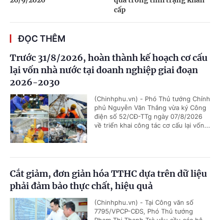
cấp
ĐỌC THÊM
Trước 31/8/2026, hoàn thành kế hoạch cơ cấu
lại vốn nhà nước tại doanh nghiệp giai đoạn
2026-2030
(Chinhphu.vn) - Phó Thủ tướng Chính
phủ Nguyễn Văn Thắng vừa ký Công
điện số 52/CĐ-TTg ngày 07/8/2026
về triển khai công tác cơ cấu lại vốn...
Cắt giảm, đơn giản hóa TTHC dựa trên dữ liệu
phải đảm bảo thực chất, hiệu quả
(Chinhphu.vn) - Tại Công văn số
7795/VPCP-CĐS, Phó Thủ tướng
Phạm Thị Thanh Trà yêu cầu các bộ,