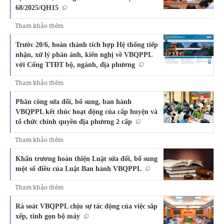
68/2025/QH15
Tham khảo thêm
Trước 20/6, hoàn thành tích hợp Hệ thống tiếp
nhận, xử lý phản ánh, kiến nghị về VBQPPL
với Cổng TTĐT bộ, ngành, địa phương
Tham khảo thêm
Phân công sửa đổi, bổ sung, ban hành
VBQPPL kết thúc hoạt động của cấp huyện và
tổ chức chính quyền địa phương 2 cấp
Tham khảo thêm
Khẩn trương hoàn thiện Luật sửa đổi, bổ sung
một số điều của Luật Ban hành VBQPPL
Tham khảo thêm
Rà soát VBQPPL chịu sự tác động của việc sắp
xếp, tinh gọn bộ máy