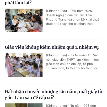
phải làm lại?
(Chinhphu.vn) - Đầu năm 2026,
doanh nghiệp của bà Trần Thái
Phương Trang lựa chọn kê khai thuế
thuê nhà thay cho cá nhân theo...
Giáo viên không kiêm nhiệm quá 2 nhiệm vụ
(Chinhphu.vn) - Bà Nguyễn Thị Vân
hỏi, giáo viên THPT làm kiêm nhiệm
giáo viên chủ nhiệm lớp, tổ phó
chuyên môn, bí thư chi bộ thì được...
Đất nhận chuyển nhượng lâu năm, mất giấy tờ
gốc: Làm sao để cấp sổ?
(Chinhphu.vn) - Từ năm 1996 đến