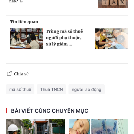
nào?
Tin liên quan
Trùng mã số thuế
H
người phụ thuộc,
t
xử lý giảm ...
n
Chia sẻ
mã số thuế
Thuế TNCN
người lao động
BÀI VIẾT CÙNG CHUYÊN MỤC