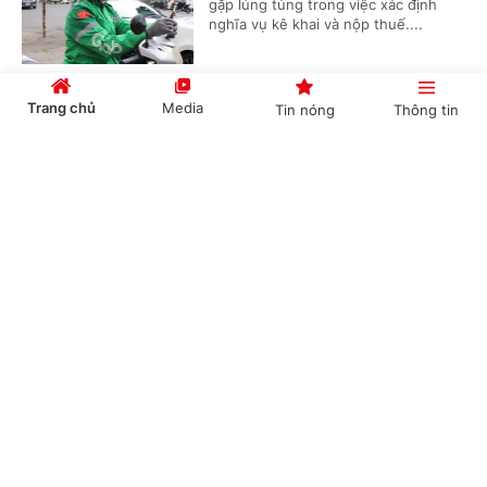
gặp lúng túng trong việc xác định
nghĩa vụ kê khai và nộp thuế....
Trang chủ
Media
Tin nóng
Thông tin
Kiến nghị xem xét mức lương công chức xã
Cổng TTĐT Chính phủ
English
中文
(Chinhphu.vn) - Bộ Nội vụ tiếp tục
chủ động phối hợp với các bộ, cơ
quan liên quan nghiên cứu, đề xuất
chính sách tiền lương mới theo tinh...
Chuyên mục
Cho thuê nhà ở xã hội sai quy định có thể bị
thu hồi nhà
CHÍNH TRỊ
KINH TẾ
(Chinhphu.vn) - Gia đình bà Phạm Thị
VĂN HÓA
XÃ HỘI
Phúc (Hà Nội) được giải quyết mua
một căn hộ chung cư nhà ở xã hội do
doanh nghiệp tư nhân đầu tư xây...
KHOA GIÁO
QUỐC TẾ