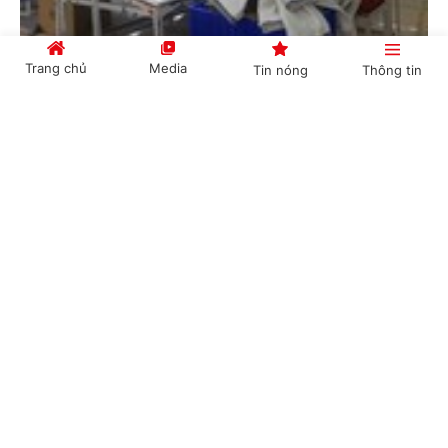
Nhiều hỗ trợ, ưu đãi thu hút lao động trở lại làm việc
Trang chủ
Media
Tin nóng
Thông tin
Chính sách và cuộc sống -
5 năm trước
Cổng TTĐT Chính phủ
English
中文
Chuyên mục
CHÍNH TRỊ
KINH TẾ
Thủ tướng chỉ đạo 10 tỉnh thành chuẩn bị sẵn sàng để hỗ
VĂN HÓA
XÃ HỘI
trợ Hà Nội phòng, chống dịch COVID-19
Chỉ đạo, quyết định của Chính phủ - Thủ tướng Chính phủ
KHOA GIÁO
QUỐC TẾ
-
5 năm trước
GÓP Ý HIẾN KẾ