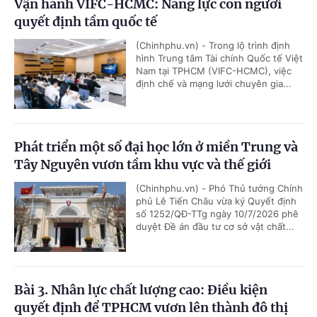
Vận hành VIFC-HCMC: Năng lực con người
quyết định tầm quốc tế
(Chinhphu.vn) - Trong lộ trình định
hình Trung tâm Tài chính Quốc tế Việt
Nam tại TPHCM (VIFC-HCMC), việc
định chế và mạng lưới chuyên gia...
Phát triển một số đại học lớn ở miền Trung và
Tây Nguyên vươn tầm khu vực và thế giới
(Chinhphu.vn) - Phó Thủ tướng Chính
phủ Lê Tiến Châu vừa ký Quyết định
số 1252/QĐ-TTg ngày 10/7/2026 phê
duyệt Đề án đầu tư cơ sở vật chất...
Bài 3. Nhân lực chất lượng cao: Điều kiện
quyết định để TPHCM vươn lên thành đô thị