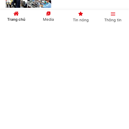
Trang chủ
Media
Tin nóng
Thông tin
Bãi bỏ một số văn bản quy phạm pháp luật
không còn phù hợp
Cổng TTĐT Chính phủ
English
中文
(Chinhphu.vn) - Phó Thủ tướng Lê
Tiến Châu ký Quyết định số
41/2026/QĐ-TTg bãi bỏ một số văn
bản quy phạm pháp luật của Thủ...
Chuyên mục
Quy trình mới về tiếp nhận, giải quyết thủ tục
CHÍNH TRỊ
KINH TẾ
hành chính trên môi trường điện tử
VĂN HÓA
XÃ HỘI
(Chinhphu.vn) - Quy trình tiếp nhận,
giải quyết thủ tục hành chính trên
KHOA GIÁO
QUỐC TẾ
môi trường điện tử vừa được chỉnh
sửa theo quy định mới tại Nghị định...
GÓP Ý HIẾN KẾ