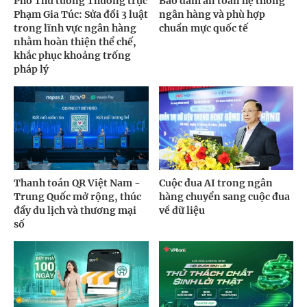
Phó Thủ tướng Thường trực
Bảo đảm an toàn hệ thống
Phạm Gia Túc: Sửa đổi 3 luật
ngân hàng và phù hợp
trong lĩnh vực ngân hàng
chuẩn mực quốc tế
nhằm hoàn thiện thể chế,
khắc phục khoảng trống
pháp lý
Thanh toán QR Việt Nam -
Cuộc đua AI trong ngân
Trung Quốc mở rộng, thúc
hàng chuyển sang cuộc đua
đẩy du lịch và thương mại
về dữ liệu
số