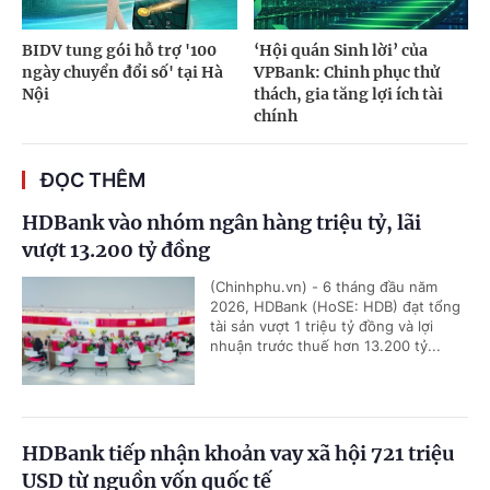
BIDV tung gói hỗ trợ '100
‘Hội quán Sinh lời’ của
ngày chuyển đổi số' tại Hà
VPBank: Chinh phục thử
Nội
thách, gia tăng lợi ích tài
chính
ĐỌC THÊM
HDBank vào nhóm ngân hàng triệu tỷ, lãi
vượt 13.200 tỷ đồng
(Chinhphu.vn) - 6 tháng đầu năm
2026, HDBank (HoSE: HDB) đạt tổng
tài sản vượt 1 triệu tỷ đồng và lợi
nhuận trước thuế hơn 13.200 tỷ...
HDBank tiếp nhận khoản vay xã hội 721 triệu
USD từ nguồn vốn quốc tế