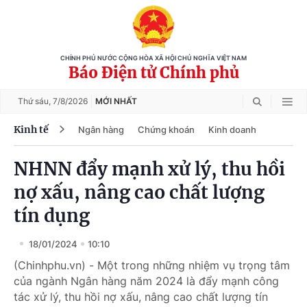
CHÍNH PHỦ NƯỚC CỘNG HÒA XÃ HỘI CHỦ NGHĨA VIỆT NAM
Báo Điện tử Chính phủ
Thứ sáu,
7/8/2026
MỚI NHẤT
Kinh tế
Ngân hàng
Chứng khoán
Kinh doanh
NHNN đẩy mạnh xử lý, thu hồi
nợ xấu, nâng cao chất lượng
tín dụng
18/01/2024
10:10
(Chinhphu.vn) - Một trong những nhiệm vụ trọng tâm
của ngành Ngân hàng năm 2024 là đẩy mạnh công
tác xử lý, thu hồi nợ xấu, nâng cao chất lượng tín