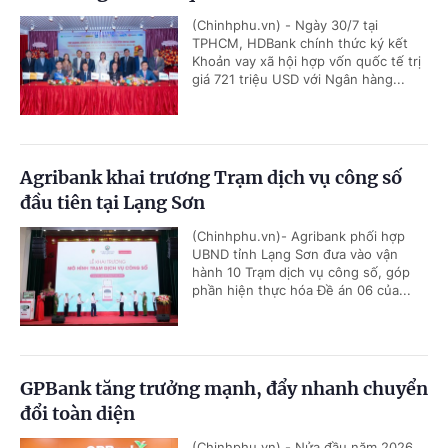
(Chinhphu.vn) - Ngày 30/7 tại
TPHCM, HDBank chính thức ký kết
Khoản vay xã hội hợp vốn quốc tế trị
giá 721 triệu USD với Ngân hàng...
Agribank khai trương Trạm dịch vụ công số
đầu tiên tại Lạng Sơn
(Chinhphu.vn)- Agribank phối hợp
UBND tỉnh Lạng Sơn đưa vào vận
hành 10 Trạm dịch vụ công số, góp
phần hiện thực hóa Đề án 06 của...
GPBank tăng trưởng mạnh, đẩy nhanh chuyển
đổi toàn diện
(Chinhphu.vn) - Nửa đầu năm 2026,