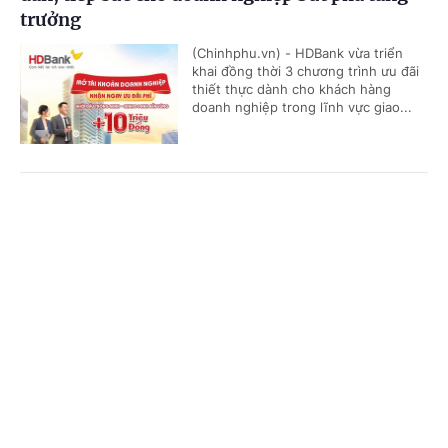
trưởng
(Chinhphu.vn) - HDBank vừa triển
khai đồng thời 3 chương trình ưu đãi
thiết thực dành cho khách hàng
doanh nghiệp trong lĩnh vực giao...
Tăng vốn điều lệ - đòn bẩy để Agribank tiếp
Cổng TTĐT Chính phủ
English
中文
tục dẫn dắt dòng vốn cho nền kinh tế
Trang chủ
Media
Tin nóng
Thông tin
(Chinhphu.vn) - Chính phủ vừa phê
duyệt chủ trương bổ sung 29.690 tỷ
đồng vốn điều lệ cho Agribank trong
giai đoạn 2025-2027. Quyết định...
Chuyên mục
CHÍNH TRỊ
KINH TẾ
VPBank vào Top 10 doanh nghiệp tiên phong
thúc đẩy tăng trưởng xanh bền vững
VĂN HÓA
XÃ HỘI