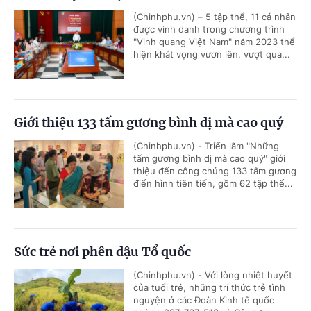
(Chinhphu.vn) – 5 tập thể, 11 cá nhân
được vinh danh trong chương trình
"Vinh quang Việt Nam" năm 2023 thể
hiện khát vọng vươn lên, vượt qua...
Giới thiệu 133 tấm gương bình dị mà cao quý
(Chinhphu.vn) - Triển lãm "Những
tấm gương bình dị mà cao quý" giới
thiệu đến công chúng 133 tấm gương
điển hình tiên tiến, gồm 62 tập thể...
Sức trẻ nơi phên dậu Tổ quốc
(Chinhphu.vn) - Với lòng nhiệt huyết
của tuổi trẻ, những trí thức trẻ tình
nguyện ở các Đoàn Kinh tế quốc