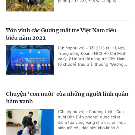
phòng 207, 737, 516 và Công ty...
Tôn vinh các Gương mặt trẻ Việt Nam tiêu
biểu năm 2022
(Chinhphu.vn) – Tối 23/3 tại Hà Nội,
Trung ương Đoàn TNCS Hồ Chí Minh
và Quỹ Hỗ trợ tài năng trẻ Việt Nam
tổ chức lễ trao Giải thưởng "Gương...
Chuyện 'con nuôi' của những người lính quân
hàm xanh
(Chinhphu.vn) - Chương trình “Con
nuôi Đồn Biên phòng” được coi là
điểm tựa vững vàng cho các em học
sinh mồ côi, đặc biệt khó khăn ở...