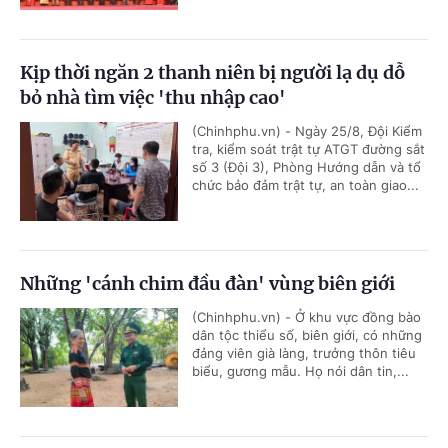
Kịp thời ngăn 2 thanh niên bị người lạ dụ dỗ
bỏ nhà tìm việc 'thu nhập cao'
(Chinhphu.vn) - Ngày 25/8, Đội Kiểm
tra, kiểm soát trật tự ATGT đường sắt
số 3 (Đội 3), Phòng Hướng dẫn và tổ
chức bảo đảm trật tự, an toàn giao...
Những 'cánh chim đầu đàn' vùng biên giới
(Chinhphu.vn) - Ở khu vực đồng bào
dân tộc thiểu số, biên giới, có những
đảng viên già làng, trưởng thôn tiêu
biểu, gương mẫu. Họ nói dân tin,...