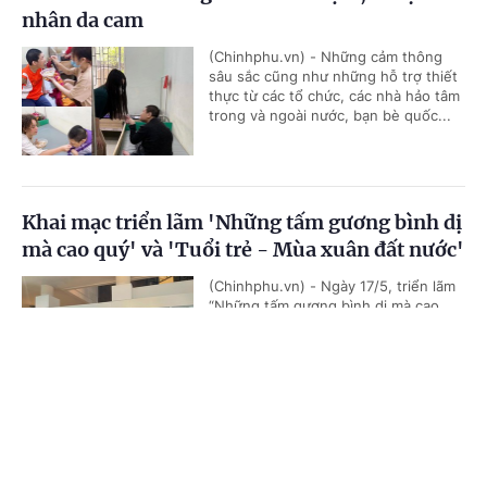
nhân da cam
(Chinhphu.vn) - Những cảm thông
sâu sắc cũng như những hỗ trợ thiết
thực từ các tổ chức, các nhà hảo tâm
trong và ngoài nước, bạn bè quốc...
Khai mạc triển lãm 'Những tấm gương bình dị
mà cao quý' và 'Tuổi trẻ - Mùa xuân đất nước'
(Chinhphu.vn) - Ngày 17/5, triển lãm
“Những tấm gương bình dị mà cao
quý” và “Tuổi trẻ - Mùa xuân đất
nước” đã khai mạc tại Bảo tàng Hồ...
Cổng TTĐT Chính phủ
English
中文
Trang chủ
Media
Tin nóng
Thông tin
Hành trình thầy thuốc trẻ làm theo lời Bác:
Chăm sóc sức khỏe hậu COVID-19