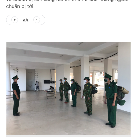
chuẩn bị tới.
aA