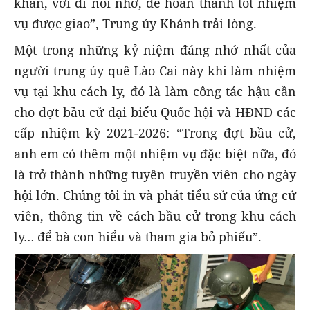
khăn, vơi đi nỗi nhớ, để hoàn thành tốt nhiệm
vụ được giao”, Trung úy Khánh trải lòng.
Một trong những kỷ niệm đáng nhớ nhất của
người trung úy quê Lào Cai này khi làm nhiệm
vụ tại khu cách ly, đó là làm công tác hậu cần
cho đợt bầu cử đại biểu Quốc hội và HĐND các
cấp nhiệm kỳ 2021-2026: “Trong đợt bầu cử,
anh em có thêm một nhiệm vụ đặc biệt nữa, đó
là trở thành những tuyên truyền viên cho ngày
hội lớn. Chúng tôi in và phát tiểu sử của ứng cử
viên, thông tin về cách bầu cử trong khu cách
ly… để bà con hiểu và tham gia bỏ phiếu”.