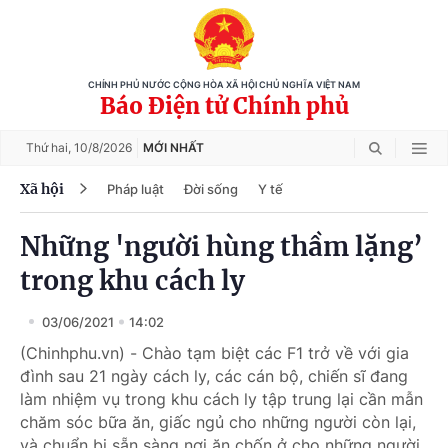
CHÍNH PHỦ NƯỚC CỘNG HÒA XÃ HỘI CHỦ NGHĨA VIỆT NAM
Báo Điện tử Chính phủ
Thứ hai,
10/8/2026
MỚI NHẤT
Xã hội
Pháp luật
Đời sống
Y tế
Những 'người hùng thầm lặng’
trong khu cách ly
03/06/2021
14:02
(Chinhphu.vn) - Chào tạm biệt các F1 trở về với gia
đình sau 21 ngày cách ly, các cán bộ, chiến sĩ đang
làm nhiệm vụ trong khu cách ly tập trung lại cần mẫn
chăm sóc bữa ăn, giấc ngủ cho những người còn lại,
và chuẩn bị sẵn sàng nơi ăn chốn ở cho những người