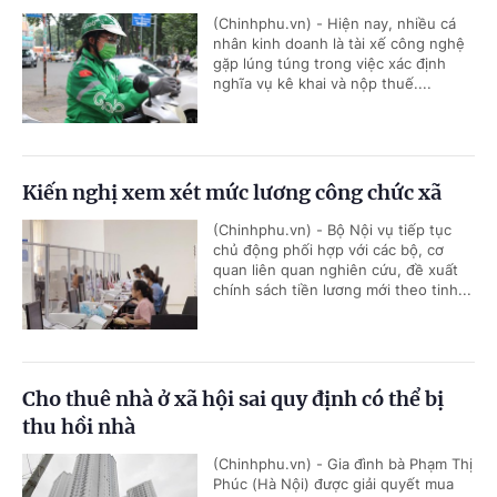
(Chinhphu.vn) - Hiện nay, nhiều cá
nhân kinh doanh là tài xế công nghệ
gặp lúng túng trong việc xác định
nghĩa vụ kê khai và nộp thuế....
Kiến nghị xem xét mức lương công chức xã
(Chinhphu.vn) - Bộ Nội vụ tiếp tục
chủ động phối hợp với các bộ, cơ
quan liên quan nghiên cứu, đề xuất
chính sách tiền lương mới theo tinh...
Cho thuê nhà ở xã hội sai quy định có thể bị
thu hồi nhà
(Chinhphu.vn) - Gia đình bà Phạm Thị
Phúc (Hà Nội) được giải quyết mua