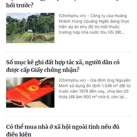
hồi trước?
(Chinhphu.vn) - Công ty của Hoàng
Khánh Hưng (Quảng Ngãi) đang thực
hiện dự án khu đô thị mới thuộc
trường hợp nhà nước thu hồi đất...
Sổ mục kê ghi đất hợp tác xã, người dân có
được cấp Giấy chứng nhận?
(Chinhphu.vn) - Gia đình ông Nguyễn
Minh sử dụng ổn định 1.546 m² đất từ
trước năm 1979 đến nay, chia làm 03
thửa (đã làm 900 m² nhà ở, còn lại...
Có thể mua nhà ở xã hội ngoài tỉnh nếu đủ
điều kiện