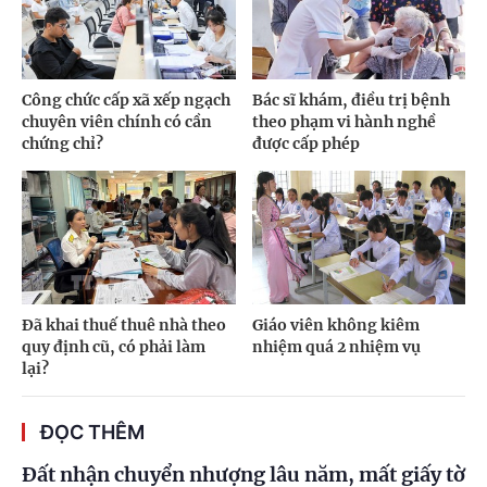
Công chức cấp xã xếp ngạch
Bác sĩ khám, điều trị bệnh
chuyên viên chính có cần
theo phạm vi hành nghề
chứng chỉ?
được cấp phép
Đã khai thuế thuê nhà theo
Giáo viên không kiêm
quy định cũ, có phải làm
nhiệm quá 2 nhiệm vụ
lại?
ĐỌC THÊM
Đất nhận chuyển nhượng lâu năm, mất giấy tờ