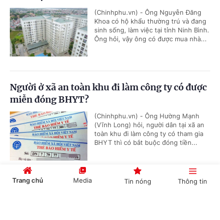
(Chinhphu.vn) - Ông Nguyễn Đăng
Khoa có hộ khẩu thường trú và đang
sinh sống, làm việc tại tỉnh Ninh Bình.
Ông hỏi, vậy ông có được mua nhà...
Người ở xã an toàn khu đi làm công ty có được
miễn đóng BHYT?
(Chinhphu.vn) - Ông Hường Mạnh
(Vĩnh Long) hỏi, người dân tại xã an
toàn khu đi làm công ty có tham gia
BHYT thì có bắt buộc đóng tiền...
Trang chủ
Media
Tin nóng
Thông tin
Chủ nguồn thải chịu trách nhiệm chuyển giao
chất thải
Cổng TTĐT Chính phủ
English
中文
(Chinhphu.vn) - Công ty ông Nguyễn