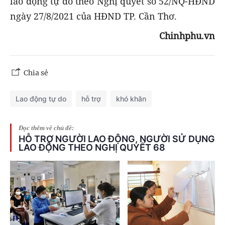
lao động tự do theo Nghị quyết số 52/NQ-HĐND
ngày 27/8/2021 của HĐND TP. Cần Thơ.
Chinhphu.vn
Chia sẻ
Lao động tự do
hỗ trợ
khó khăn
Đọc thêm về chủ đề:
HỖ TRỢ NGƯỜI LAO ĐỘNG, NGƯỜI SỬ DỤNG
LAO ĐỘNG THEO NGHỊ QUYẾT 68