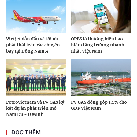
Vietjet dẫn đầu về tối ưu
OPES là thương hiệu bảo
phát thải trên các chuyến
hiểm tăng trưởng nhanh
bay tại Đông Nam Á
nhất Việt Nam
Petrovietnam và PV GAS ký
PV GAS đóng góp 1,1% cho
kết dự án phát triển mỏ
GDP Việt Nam
Nam Du - U Minh
ĐỌC THÊM