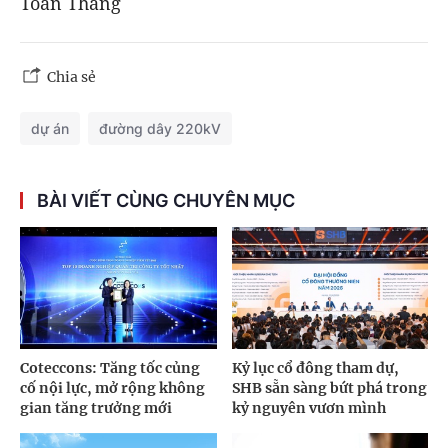
Toàn Thắng
Chia sẻ
dự án
đường dây 220kV
BÀI VIẾT CÙNG CHUYÊN MỤC
Coteccons: Tăng tốc củng
Kỷ lục cổ đông tham dự,
cố nội lực, mở rộng không
SHB sẵn sàng bứt phá trong
gian tăng trưởng mới
kỷ nguyên vươn mình