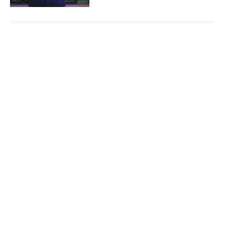
'Bón đúng, bón ít' – Triết lý làm nông nghiệp
Cổng TTĐT Chính phủ
English
中文
tử tế của một doanh nghiệp phân bón
Trang chủ
Media
Tin nóng
Thông tin
(Chinhphu.vn) - Gần 3 thập kỷ gắn
bó với ngành phân bón, ông Phạm
Quốc Trung, Tổng Giám đốc Công ty
Cổ phần Phân bón MTK đã chọn...
Chuyên mục
CHÍNH TRỊ
KINH TẾ
Nghị quyết 79: Làn gió mới cho “hệ sinh thái
công – tư đồng hành”
VĂN HÓA
XÃ HỘI
(Chinhphu.vn) - Trong bối cảnh yêu
KHOA GIÁO
QUỐC TẾ
cầu tái cấu trúc nền kinh tế và nâng
cao năng lực cạnh tranh ngày càng
GÓP Ý HIẾN KẾ
cấp thiết, Nghị quyết 79 được nhìn...