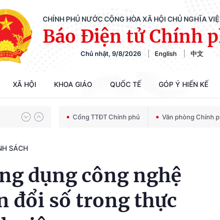
CHÍNH PHỦ NƯỚC CỘNG HÒA XÃ HỘI CHỦ NGHĨA VI
Báo Điện tử Chính 
Chủ nhật, 9/8/2026
English
中文
Chiến dịch 500 ngày đêm tìm kiếm, quy tập và xác định danh tính hài cốt liệt sĩ
XÃ HỘI
KHOA GIÁO
QUỐC TẾ
GÓP Ý HIẾN KẾ
Bảo vệ nền tảng tư tưởng của Đảng trong kỷ nguyên phát triển mới
Cổng TTĐT Chính phủ
Văn phòng Chính 
NH SÁCH
Chiến dịch 500 ngày đêm tìm kiếm, quy tập và xác định danh tính hài cốt liệt sĩ
ứng dụng công nghệ
n đổi số trong thực