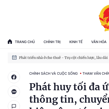
Phát triển kinh tế nhà nước trong kỷ nguyên mới
100 ngày xử lý các điểm nghẽn về chuyển đổi số
TRANG CHỦ
CHÍNH TRỊ
KINH TẾ
VĂN HÓA
Phát triển nhà ở cho thuê - Trụ cột chiến lược, lâu dài
Phát triển kinh tế nhà nước trong kỷ nguyên mới
CHÍNH SÁCH VÀ CUỘC SỐNG
THAM VẤN CHÍ
Phát huy tối đa 
thông tin, chuyể