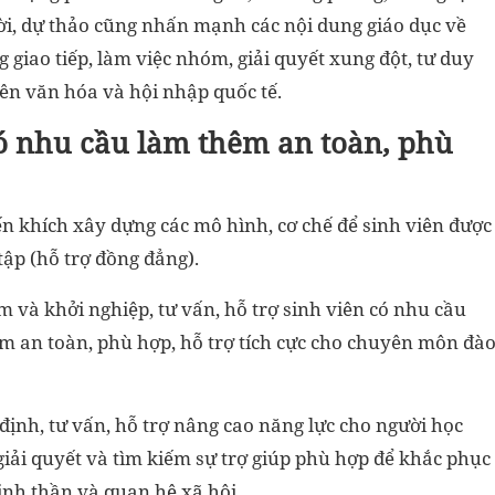
hời, dự thảo cũng nhấn mạnh các nội dung giáo dục về
 giao tiếp, làm việc nhóm, giải quyết xung đột, tư duy
iên văn hóa và hội nhập quốc tế.
có nhu cầu làm thêm an toàn, phù
ến khích xây dựng các mô hình, cơ chế để sinh viên được
tập (hỗ trợ đồng đẳng).
m và khởi nghiệp, tư vấn, hỗ trợ sinh viên có nhu cầu
ảm an toàn, phù hợp, hỗ trợ tích cực cho chuyên môn đà
định, tư vấn, hỗ trợ nâng cao năng lực cho người học
iải quyết và tìm kiếm sự trợ giúp phù hợp để khắc phục
tinh thần và quan hệ xã hội.