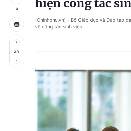
hiện công tác si
0
(Chinhphu.vn) - Bộ Giáo dục và Đào tạo đa
về công tác sinh viên.
aA