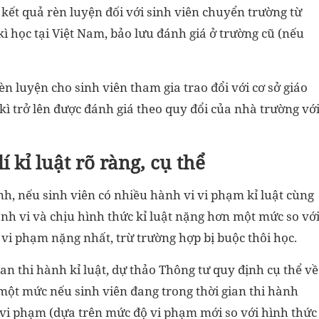
kết quả rèn luyện đối với sinh viên chuyển trường từ
kì học tại Việt Nam, bảo lưu đánh giá ở trường cũ (nếu
n luyện cho sinh viên tham gia trao đổi với cơ sở giáo
 kì trở lên được đánh giá theo quy đổi của nhà trường vớ
 kỉ luật rõ ràng, cụ thể
ịnh, nếu sinh viên có nhiều hành vi vi phạm kỉ luật cùng
 hành vi và chịu hình thức kỉ luật nặng hơn một mức so vớ
i vi phạm nặng nhất, trừ trường hợp bị buộc thôi học.
an thi hành kỉ luật, dự thảo Thông tư quy định cụ thể về
 một mức nếu sinh viên đang trong thời gian thi hành
i vi phạm (dựa trên mức độ vi phạm mới so với hình thức