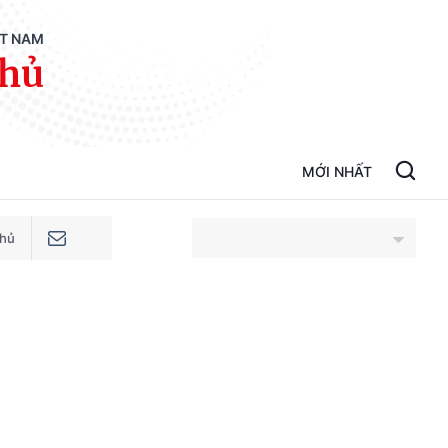
ỆT NAM
phủ
MỚI NHẤT
phủ
An Giang
Bắc Ninh
Cao Bằng