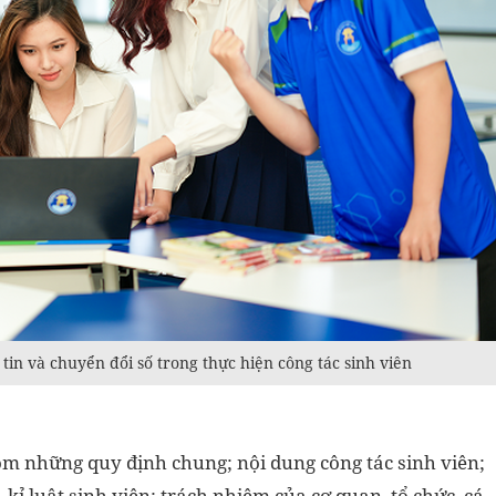
tin và chuyển đổi số trong thực hiện công tác sinh viên
ồm những quy định chung; nội dung công tác sinh viên;
kỉ luật sinh viên; trách nhiệm của cơ quan, tổ chức, cá