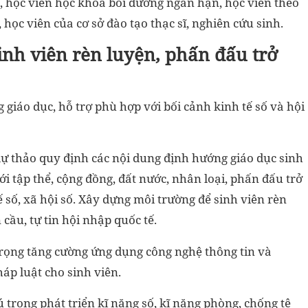
p, học viên học khóa bồi dưỡng ngắn hạn, học viên theo
học viên của cơ sở đào tạo thạc sĩ, nghiên cứu sinh.
nh viên rèn luyện, phấn đấu trở
giáo dục, hỗ trợ phù hợp với bối cảnh kinh tế số và hội
dự thảo quy định các nội dung định hướng giáo dục sinh
ới tập thể, cộng đồng, đất nước, nhân loại, phấn đấu trở
 số, xã hội số. Xây dựng môi trường để sinh viên rèn
cầu, tự tin hội nhập quốc tế.
trọng tăng cường ứng dụng công nghệ thông tin và
áp luật cho sinh viên.
 trọng phát triển kĩ năng số, kĩ năng phòng, chống tệ