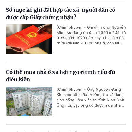
Sổ mục kê ghi đất hợp tác xã, người dân có
được cấp Giấy chứng nhận?
(Chinhphu.vn) - Gia đình ông Nguyễn
Minh sử dụng ổn định 1.546 m² đất từ
trước năm 1979 đến nay, chia làm 03
thửa (đã làm 900 m² nhà ở, còn lại...
Có thể mua nhà ở xã hội ngoài tỉnh nếu đủ
điều kiện
(Chinhphu.vn) - Ông Nguyễn Đăng
Khoa có hộ khẩu thường trú và đang
sinh sống, làm việc tại tỉnh Ninh Bình.
Ông hỏi, vậy ông có được mua nhà...