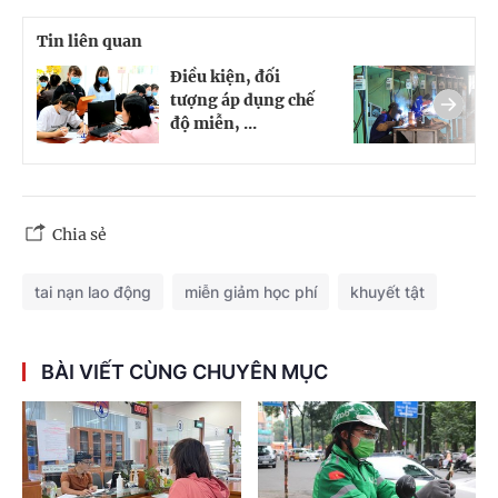
Tin liên quan
Điều kiện, đối
T
tượng áp dụng chế
p
độ miễn, ...
h
Chia sẻ
tai nạn lao động
miễn giảm học phí
khuyết tật
BÀI VIẾT CÙNG CHUYÊN MỤC