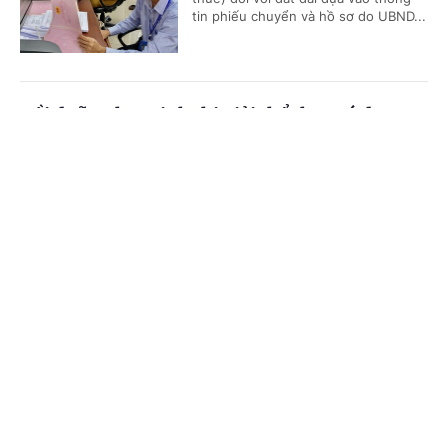
tin phiếu chuyển và hồ sơ do UBND...
Bồi dưỡng học sinh thi giải thể thao có được
quy đổi tiết dạy?
Cổng TTĐT Chính phủ
English
中文
(Chinhphu.vn) - Bà Thanh Thủy là
giáo viên Giáo dục thể chất cấp
Trang chủ
Media
Tin nóng
Thông tin
THCS, được phân công bồi dưỡng đội
tuyển học sinh giỏi thể dục thể...
Chuyên mục
Xác định nguồn gốc đất khi công nhận đất ở
CHÍNH TRỊ
KINH TẾ
(Chinhphu.vn) - Bà Nguyễn Thanh
VĂN HÓA
XÃ HỘI
Tuyền có 350 m² đất, được cấp Giấy
chứng nhận năm 2010, mục đích sử
dụng đất trồng cây lâu năm, nguồn...
KHOA GIÁO
QUỐC TẾ