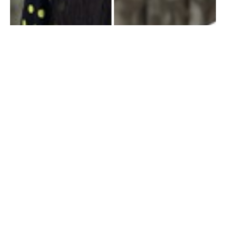
Cổng TTĐT Chính phủ
English
中文
Trang chủ
Media
Tin nóng
Thông tin
Chuyên mục
CHÍNH TRỊ
KINH TẾ
VĂN HÓA
XÃ HỘI
KHOA GIÁO
QUỐC TẾ
GÓP Ý HIẾN KẾ