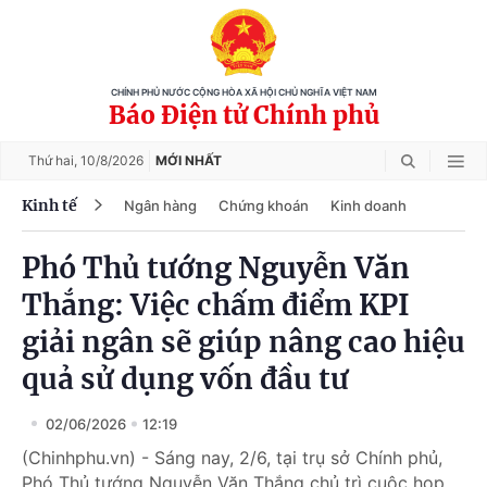
CHÍNH PHỦ NƯỚC CỘNG HÒA XÃ HỘI CHỦ NGHĨA VIỆT NAM
Báo Điện tử Chính phủ
Thứ hai,
10/8/2026
MỚI NHẤT
Kinh tế
Ngân hàng
Chứng khoán
Kinh doanh
Phó Thủ tướng Nguyễn Văn
Thắng: Việc chấm điểm KPI
giải ngân sẽ giúp nâng cao hiệu
quả sử dụng vốn đầu tư
02/06/2026
12:19
(Chinhphu.vn) - Sáng nay, 2/6, tại trụ sở Chính phủ,
Phó Thủ tướng Nguyễn Văn Thắng chủ trì cuộc họp