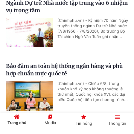
Ngành Dự trữ Nhà nước tập trung vào 6 nhiệm
vụ trọng tâm
(Chinhphu.vn) - Kỷ niệm 70 năm Ngày
truyền thống ngành Dự trữ Nhà nước
(7/8/1956 - 7/8/2026), Bộ trưởng Bộ
Tài chính Ngô Văn Tuấn ghi nhận...
Bảo đảm an toàn hệ thống ngân hàng và phù
hợp chuẩn mực quốc tế
(Chinhphu.vn) - Chiều 6/8, trong
khuôn khổ kỳ họp không thường lệ
thứ nhất, Quốc hội khóa XVI, các đại
biểu Quốc hội tiếp tục chương trình...
Trang chủ
Media
Tin nóng
Thông tin
Tiêu chí phân loại doanh nghiệp để thực hiện