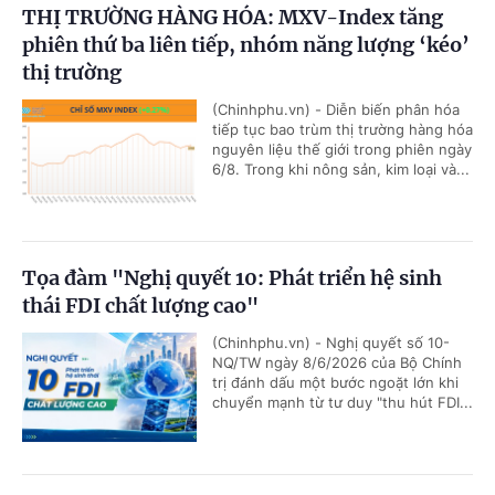
THỊ TRƯỜNG HÀNG HÓA: MXV-Index tăng
phiên thứ ba liên tiếp, nhóm năng lượng ‘kéo’
thị trường
(Chinhphu.vn) - Diễn biến phân hóa
tiếp tục bao trùm thị trường hàng hóa
nguyên liệu thế giới trong phiên ngày
6/8. Trong khi nông sản, kim loại và...
Tọa đàm "Nghị quyết 10: Phát triển hệ sinh
thái FDI chất lượng cao"
(Chinhphu.vn) - Nghị quyết số 10-
NQ/TW ngày 8/6/2026 của Bộ Chính
trị đánh dấu một bước ngoặt lớn khi
chuyển mạnh từ tư duy "thu hút FDI...