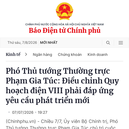
CHÍNH PHỦ NƯỚC CỘNG HÒA XÃ HỘI CHỦ NGHĨA VIỆT NAM
Báo Điện tử Chính phủ
Thứ sáu,
7/8/2026
MỚI NHẤT
Kinh tế
Ngân hàng
Chứng khoán
Kinh doanh
Phó Thủ tướng Thường trực
Phạm Gia Túc: Điều chỉnh Quy
hoạch điện VIII phải đáp ứng
yêu cầu phát triển mới
07/07/2026
19:27
(Chinhphu.vn) - Chiều 7/7, Ủy viên Bộ Chính trị, Phó
Thủ tướng Thường trực Phạm Gia Túc chủ trì cuộc