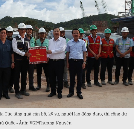
 Túc tặng quà cán bộ, kỹ sư, người lao động đang thi công dự
Phú Quốc - Ảnh: VGP/Phương Nguyên