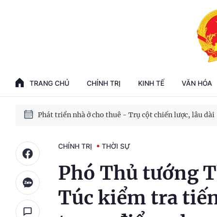
Phát triển kinh tế nhà nước trong kỷ nguyên mới
100 ngày xử lý các điểm nghẽn về chuyển đổi số
TRANG CHỦ
CHÍNH TRỊ
KINH TẾ
VĂN HÓA
Phát triển nhà ở cho thuê - Trụ cột chiến lược, lâu dài
Phát triển kinh tế nhà nước trong kỷ nguyên mới
CHÍNH TRỊ
THỜI SỰ
Phó Thủ tướng T
Túc kiểm tra tiế