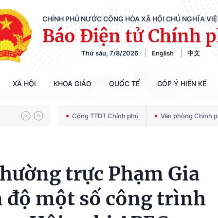
CHÍNH PHỦ NƯỚC CỘNG HÒA XÃ HỘI CHỦ NGHĨA VI
Báo Điện tử Chính 
Chiến dịch 500 ngày đêm tìm kiếm, quy tập và xác định danh tính hài cốt liệt sĩ
Thứ sáu, 7/8/2026
English
中文
Bảo vệ nền tảng tư tưởng của Đảng trong kỷ nguyên phát triển mới
XÃ HỘI
KHOA GIÁO
QUỐC TẾ
GÓP Ý HIẾN KẾ
Cổng TTĐT Chính phủ
Văn phòng Chính 
Chiến dịch 500 ngày đêm tìm kiếm, quy tập và xác định danh tính hài cốt liệt sĩ
hường trực Phạm Gia
n độ một số công trình