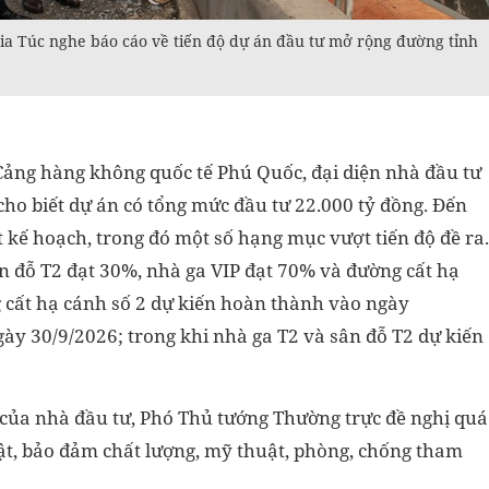
a Túc nghe báo cáo về tiến độ dự án đầu tư mở rộng đường tỉnh
Cảng hàng không quốc tế Phú Quốc, đại diện nhà đầu tư
cho biết dự án có tổng mức đầu tư 22.000 tỷ đồng. Đến
 kế hoạch, trong đó một số hạng mục vượt tiến độ đề ra.
ân đỗ T2 đạt 30%, nhà ga VIP đạt 70% và đường cất hạ
 cất hạ cánh số 2 dự kiến hoàn thành vào ngày
ày 30/9/2026; trong khi nhà ga T2 và sân đỗ T2 dự kiến
g của nhà đầu tư, Phó Thủ tướng Thường trực đề nghị quá
uật, bảo đảm chất lượng, mỹ thuật, phòng, chống tham