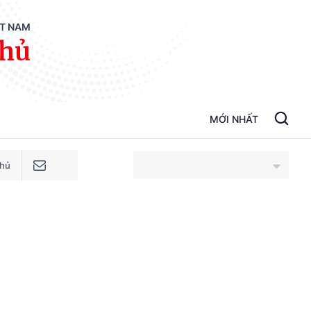
ỆT NAM
phủ
MỚI NHẤT
phủ
An Giang
Bắc Ninh
Cao Bằng