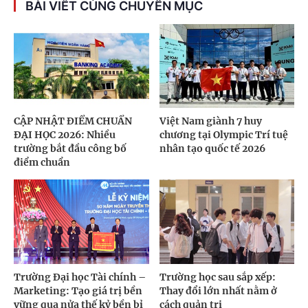
BÀI VIẾT CÙNG CHUYÊN MỤC
CẬP NHẬT ĐIỂM CHUẨN
Việt Nam giành 7 huy
ĐẠI HỌC 2026: Nhiều
chương tại Olympic Trí tuệ
trường bắt đầu công bố
nhân tạo quốc tế 2026
điểm chuẩn
Trường Đại học Tài chính –
Trường học sau sắp xếp:
Marketing: Tạo giá trị bền
Thay đổi lớn nhất nằm ở
vững qua nửa thế kỷ bền bỉ
cách quản trị