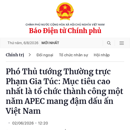
CHÍNH PHỦ NƯỚC CỘNG HÒA XÃ HỘI CHỦ NGHĨA VIỆT NAM
Báo Điện tử Chính phủ
Thứ năm,
6/8/2026
MỚI NHẤT
Chính trị
Đối ngoại
Tổ chức nhân sự
Hội nhập
Phó Thủ tướng Thường trực
Phạm Gia Túc: Mục tiêu cao
nhất là tổ chức thành công một
năm APEC mang đậm dấu ấn
Việt Nam
02/06/2026
12:20