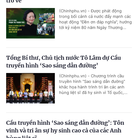
trở về
(Chinhphu.vn) - Được phát động
trong bối cảnh cả nước đẩy mạnh các
hoạt động "Đền ơn đáp nghĩa", hướng
tới kỷ niệm 80 năm Ngày Thương...
Tổng Bí thư, Chủ tịch nước Tô Lâm dự Cầu
truyền hình ‘Sao sáng dẫn đường’
(Chinhphu.vn) - Chương trình cầu
truyền hình "Sao sáng dẫn đường"
khắc họa hành trình tri ân các anh
hùng liệt sĩ đã hy sinh vì Tổ quốc,...
Cầu truyền hình ‘Sao sáng dẫn đường’: Tôn
vinh và tri ân sự hy sinh cao cả của các Anh