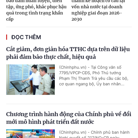
bảo đảm huấn luyện, diễn
thành kế hoạch cơ cấu lại
tập, ứng phó, khắc phục hậu
vốn nhà nước tại doanh
quả trong tình trạng khẩn
nghiệp giai đoạn 2026-
cấp
2030
ĐỌC THÊM
Cắt giảm, đơn giản hóa TTHC dựa trên dữ liệu
phải đảm bảo thực chất, hiệu quả
(Chinhphu.vn) - Tại Công văn số
7795/VPCP-CĐS, Phó Thủ tướng
Phạm Thị Thanh Trà yêu cầu các bộ,
cơ quan ngang bộ, Ủy ban nhân...
Chương trình hành động của Chính phủ về đổi
mới mô hình phát triển đất nước
(Chinhphu.vn) - Chính phủ ban hành
Nghị quyết số 217/NQ-CP ngày