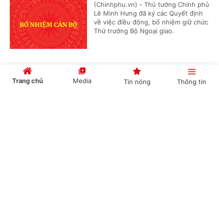
(Chinhphu.vn) - Thủ tướng Chính phủ
Lê Minh Hưng đã ký các Quyết định
về việc điều động, bổ nhiệm giữ chức
Thứ trưởng Bộ Ngoại giao.
Phê duyệt Điều chỉnh Quy hoạch chung Khu
Trang chủ
Media
Tin nóng
Thông tin
kinh tế Vũng Áng, tỉnh Hà Tĩnh đến năm 2050
Cổng TTĐT Chính phủ
English
中文
(Chinhphu.vn) - Phó Thủ tướng
Thường trực Chính phủ Phạm Gia Túc
vừa ký Quyết định số 1487/QĐ-TTg
ngày 05/8/2026 phê duyệt Điều...
Chuyên mục
Phê chuẩn kết quả bầu, miễn nhiệm chức vụ
Phó Chủ tịch UBND tỉnh Cao Bằng
CHÍNH TRỊ
KINH TẾ
(Chinhphu.vn) - Thủ tướng Chính phủ
VĂN HÓA
XÃ HỘI