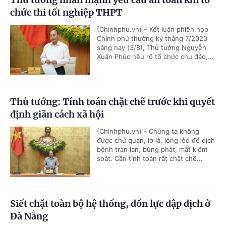
chức thi tốt nghiệp THPT
(Chinhphu.vn) – Kết luận phiên họp
Chính phủ thường kỳ tháng 7/2020
sáng nay (3/8), Thủ tướng Nguyễn
Xuân Phúc nêu rõ tổ chức chu đáo,...
Thủ tướng: Tính toán chặt chẽ trước khi quyết
định giãn cách xã hội
(Chinhphu.vn) - Chúng ta không
được chủ quan, lơ là, lỏng lẻo để dịch
bệnh tràn lan, bùng phát, mất kiểm
soát. Cần tính toán rất chặt chẽ...
Siết chặt toàn bộ hệ thống, dồn lực dập dịch ở
Đà Nẵng