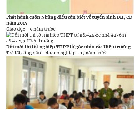
Phát hành cuốn Những điều cần biết về tuyển sinh ĐH, CĐ
năm 2017
Giáo dục -
9 năm trước
Đổi mới thi tốt nghiệp THPT từ góc nhìn các Hiệu trưởng
Trả lời công dân - doanh nghiệp -
13 năm trước
Cổng TTĐT Chính phủ
English
中文
Trang chủ
Media
Tin nóng
Thông tin
Đảm bảo an toàn tuyệt đối các kỳ thi