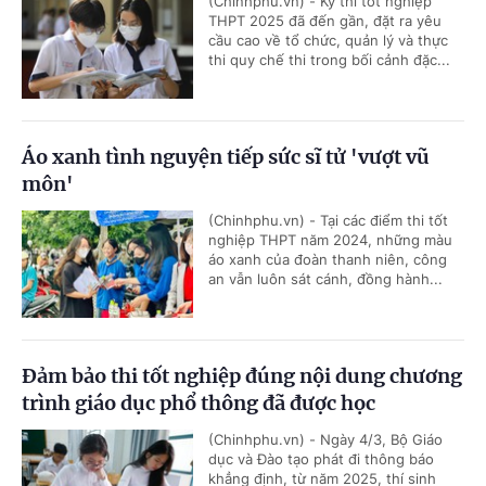
(Chinhphu.vn) - Kỳ thi tốt nghiệp
THPT 2025 đã đến gần, đặt ra yêu
cầu cao về tổ chức, quản lý và thực
thi quy chế thi trong bối cảnh đặc...
Áo xanh tình nguyện tiếp sức sĩ tử 'vượt vũ
môn'
(Chinhphu.vn) - Tại các điểm thi tốt
nghiệp THPT năm 2024, những màu
áo xanh của đoàn thanh niên, công
an vẫn luôn sát cánh, đồng hành...
Đảm bảo thi tốt nghiệp đúng nội dung chương
trình giáo dục phổ thông đã được học
(Chinhphu.vn) - Ngày 4/3, Bộ Giáo
dục và Đào tạo phát đi thông báo
khẳng định, từ năm 2025, thí sinh