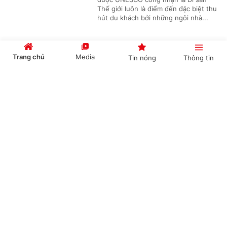
Thế giới luôn là điểm đến đặc biệt thu
hút du khách bởi những ngôi nhà...
Trang chủ
Media
Tin nóng
Thông tin
Làng Việt Nam (K-Vietnam Valley) – Nơi kết
nối tình hữu nghị gắn bó giữa Việt Nam và
Cổng TTĐT Chính phủ
English
中文
Hàn Quốc
(Chinhphu.vn) - Làng Việt Nam (K-
Vietnam Valley) tại huyện Bonghwa
(tỉnh Gyeongbuk) - nơi duy nhất tại
Hàn Quốc còn lưu lại di tích của...
Chuyên mục
CHÍNH TRỊ
KINH TẾ
Nỗ lực đưa áo dài Việt Nam trở thành di sản
văn hóa được UNESCO ghi danh
VĂN HÓA
XÃ HỘI
(Chinhphu.vn) - Phó Thủ tướng Phạm
KHOA GIÁO
QUỐC TẾ
Thị Thanh Trà đề nghị Hiệp hội Văn