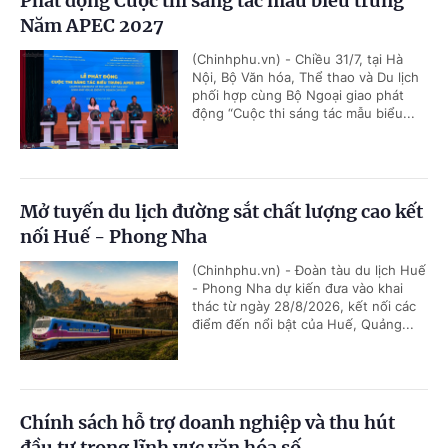
Phát động Cuộc thi sáng tác mẫu biểu trưng
Năm APEC 2027
(Chinhphu.vn) - Chiều 31/7, tại Hà
Nội, Bộ Văn hóa, Thể thao và Du lịch
phối hợp cùng Bộ Ngoại giao phát
động “Cuộc thi sáng tác mẫu biểu...
Mở tuyến du lịch đường sắt chất lượng cao kết
nối Huế - Phong Nha
(Chinhphu.vn) - Đoàn tàu du lịch Huế
- Phong Nha dự kiến đưa vào khai
thác từ ngày 28/8/2026, kết nối các
điểm đến nổi bật của Huế, Quảng...
Chính sách hỗ trợ doanh nghiệp và thu hút
đầu tư trong lĩnh vực văn hóa số