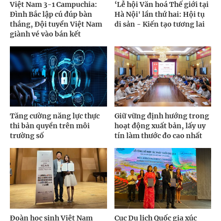
Việt Nam 3-1 Campuchia:
‘Lễ hội Văn hoá Thế giới tại
Đình Bắc lập cú đúp bàn
Hà Nội' lần thứ hai: Hội tụ
thắng, Đội tuyển Việt Nam
di sản - Kiến tạo tương lai
giành vé vào bán kết
Tăng cường năng lực thực
Giữ vững định hướng trong
thi bản quyền trên môi
hoạt động xuất bản, lấy uy
trường số
tín làm thước đo cao nhất
Đoàn học sinh Việt Nam
Cục Du lịch Quốc gia xúc