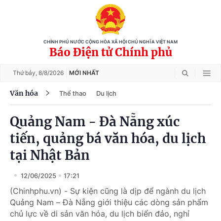
CHÍNH PHỦ NƯỚC CỘNG HÒA XÃ HỘI CHỦ NGHĨA VIỆT NAM
Báo Điện tử Chính phủ
Thứ bảy,
8/8/2026
MỚI NHẤT
Văn hóa
Thể thao
Du lịch
Quảng Nam - Đà Nẵng xúc
tiến, quảng bá văn hóa, du lịch
tại Nhật Bản
12/06/2025
17:21
(Chinhphu.vn) - Sự kiện cũng là dịp để ngành du lịch
Quảng Nam – Đà Nẵng giới thiệu các dòng sản phẩm
chủ lực về di sản văn hóa, du lịch biển đảo, nghỉ