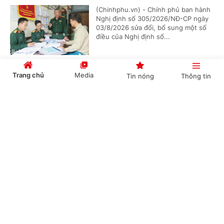
(Chinhphu.vn) - Chính phủ ban hành
Nghị định số 305/2026/NĐ-CP ngày
03/8/2026 sửa đổi, bổ sung một số
điều của Nghị định số...
Trang chủ
Media
Tin nóng
Thông tin
Chức năng, nhiệm vụ, cơ cấu tổ chức mới của
Bộ Ngoại giao
Cổng TTĐT Chính phủ
English
中文
(Chinhphu.vn) - Chính phủ ban hành
Nghị định số 306/2026/NĐ-CP quy
định chức năng, nhiệm vụ, quyền hạn
và cơ cấu tổ chức của Bộ Ngoại giao.
Chuyên mục
Bổ nhiệm 2 Thứ trưởng Bộ Ngoại giao
CHÍNH TRỊ
KINH TẾ
(Chinhphu.vn) - Thủ tướng Chính phủ
VĂN HÓA
XÃ HỘI
Lê Minh Hưng đã ký các Quyết định