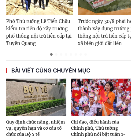
Phó Thủ tướng Lê Tiến Châu
Trước ngày 30/8 phải hoà
kiểm tra tiến độ xây trường
thành xây dựng trường ph
phổ thông nội trú liên cấp tại
thông nội trú liên cấp tại 
Tuyên Quang
xã biên giới đất liền
BÀI VIẾT CÙNG CHUYÊN MỤC
Quy định chức năng, nhiệm
Chỉ đạo, điều hành của
vụ, quyền hạn và cơ cấu tổ
Chính phủ, Thủ tướng
chức của Bộ Y tế
Chính phủ nổi bật tuần 1-