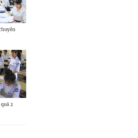
Quảng Ngãi
Quảng Ninh
Quảng Trị
 chuyên
Sơn La
Thanh Hóa
Thái Nguyên
Thừa Thiên Huế
Tuyên Quang
 quá 2
Tây Ninh
Vĩnh Long