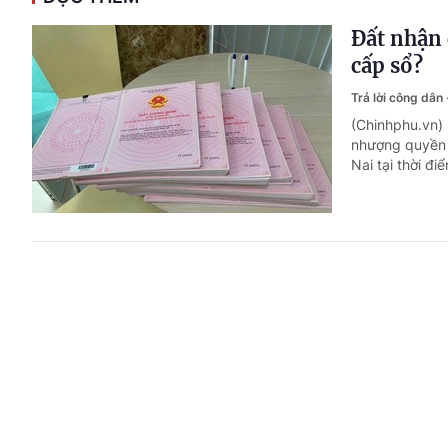
Đất nhận 
cấp sổ?
Trả lời công dân
(Chinhphu.vn)
nhượng quyền 
Nai tại thời đi
Bị ốm trù
Trả lời công dân
(Chinhphu.vn)
lao động nghỉ
báo là đi làm.