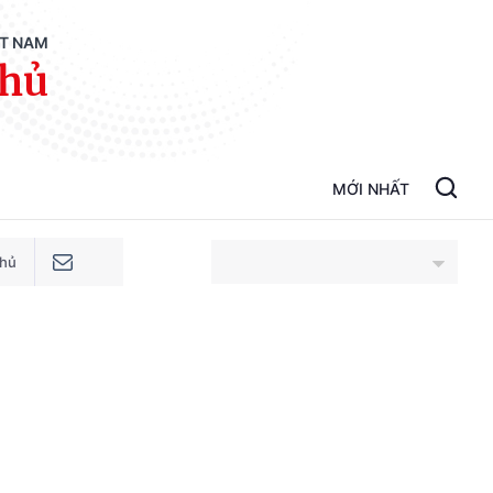
ỆT NAM
phủ
MỚI NHẤT
phủ
An Giang
Bắc Ninh
Cao Bằng