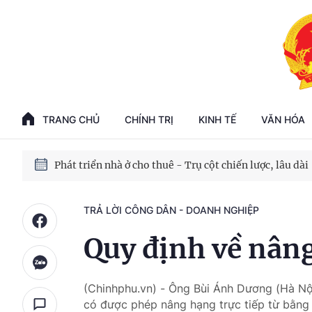
Phát triển kinh tế nhà nước trong kỷ nguyên mới
100 ngày xử lý các điểm nghẽn về chuyển đổi số
TRANG CHỦ
CHÍNH TRỊ
KINH TẾ
VĂN HÓA
Phát triển nhà ở cho thuê - Trụ cột chiến lược, lâu dài
Phát triển kinh tế nhà nước trong kỷ nguyên mới
TRẢ LỜI CÔNG DÂN - DOANH NGHIỆP
Quy định về nâng
(Chinhphu.vn) - Ông Bùi Ánh Dương (Hà Nội
có được phép nâng hạng trực tiếp từ bằng B