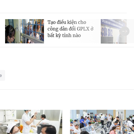
Tạo điều kiện cho
công dân đổi GPLX ở
bất kỳ tỉnh nào
e