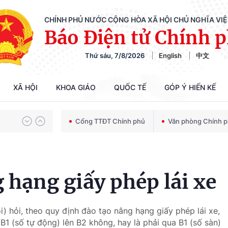
CHÍNH PHỦ NƯỚC CỘNG HÒA XÃ HỘI CHỦ NGHĨA VI
Báo Điện tử Chính 
Thứ sáu, 7/8/2026
English
中文
Chiến dịch 500 ngày đêm tìm kiếm, quy tập và xác định danh tính hài cốt liệt sĩ
XÃ HỘI
KHOA GIÁO
QUỐC TẾ
GÓP Ý HIẾN KẾ
Bảo vệ nền tảng tư tưởng của Đảng trong kỷ nguyên phát triển mới
Cổng TTĐT Chính phủ
Văn phòng Chính 
Chiến dịch 500 ngày đêm tìm kiếm, quy tập và xác định danh tính hài cốt liệt sĩ
 hạng giấy phép lái xe
) hỏi, theo quy định đào tạo nâng hạng giấy phép lái xe,
1 (số tự động) lên B2 không, hay là phải qua B1 (số sàn)