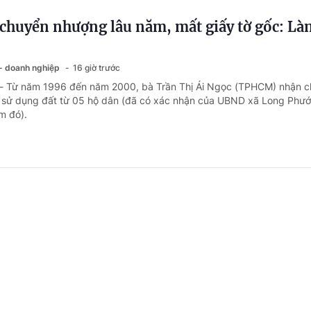
chuyển nhượng lâu năm, mất giấy tờ gốc: Là
 - doanh nghiệp
16 giờ trước
 - Từ năm 1996 đến năm 2000, bà Trần Thị Ái Ngọc (TPHCM) nhận 
sử dụng đất từ 05 hộ dân (đã có xác nhận của UBND xã Long Phướ
ểm đó).
ng ngày nghỉ phép năm, có được chế độ ốm đ
 - doanh nghiệp
1 ngày trước
 - Do đơn hàng không có nên công ty của bà Kim Ngân (Đồng Tháp)
 phép năm theo từng xưởng. Một số người đã nghỉ hết phép năm nên