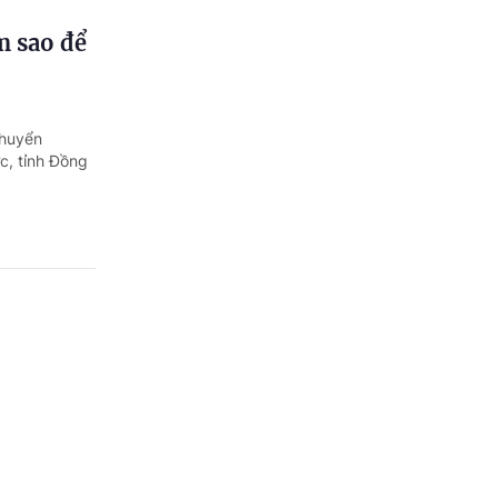
m sao để
chuyển
c, tỉnh Đồng
au?
 cho người
 được thông