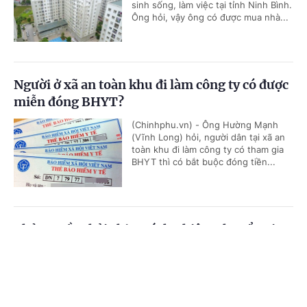
sinh sống, làm việc tại tỉnh Ninh Bình.
Ông hỏi, vậy ông có được mua nhà...
Người ở xã an toàn khu đi làm công ty có được
miễn đóng BHYT?
(Chinhphu.vn) - Ông Hường Mạnh
(Vĩnh Long) hỏi, người dân tại xã an
toàn khu đi làm công ty có tham gia
BHYT thì có bắt buộc đóng tiền...
Chủ nguồn thải chịu trách nhiệm chuyển giao
chất thải
Cổng TTĐT Chính phủ
English
中文
(Chinhphu.vn) - Công ty ông Nguyễn
Đức Thịnh (Gia Lai) có lượng bao
Trang chủ
Media
Tin nóng
Thông tin
cước (polypropylene) thải ra từ quá
trình nhận hàng nguyên liệu của...