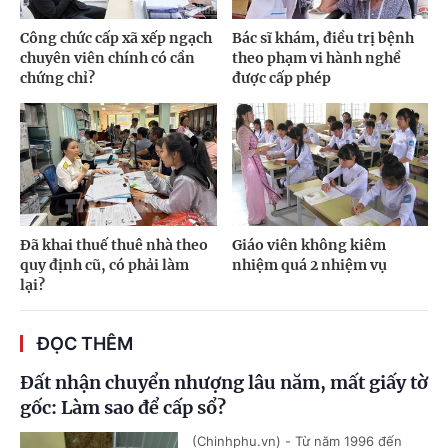
Công chức cấp xã xếp ngạch
Bác sĩ khám, điều trị bệnh
chuyên viên chính có cần
theo phạm vi hành nghề
chứng chỉ?
được cấp phép
Đã khai thuế thuê nhà theo
Giáo viên không kiêm
quy định cũ, có phải làm
nhiệm quá 2 nhiệm vụ
lại?
ĐỌC THÊM
Đất nhận chuyển nhượng lâu năm, mất giấy tờ
gốc: Làm sao để cấp sổ?
(Chinhphu.vn) - Từ năm 1996 đến