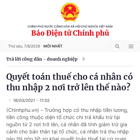
CHÍNH PHỦ NƯỚC CỘNG HÒA XÃ HỘI CHỦ NGHĨA VIỆT NAM
Báo Điện tử Chính phủ
Thứ sáu,
7/8/2026
MỚI NHẤT
Trả lời công dân - doanh nghiệp
Quyết toán thuế cho cá nhân có
thu nhập 2 nơi trở lên thế nào?
18/03/2021
11:02
(Chinhphu.vn) - Trường hợp có thu nhập tiền lương,
tiền công thuộc diện tổ chức chi trả khấu trừ tại
nguồn từ 2 nơi trở lên, cá nhân đã tính giảm trừ gia
cảnh cho bản thân tại tổ chức, cá nhân trả thu nhập
nào thì nộp hồ sơ khai quyết toán thuế tại cơ quan