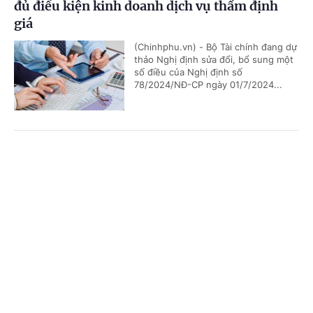
đủ điều kiện kinh doanh dịch vụ thẩm định
giá
(Chinhphu.vn) - Bộ Tài chính đang dự
thảo Nghị định sửa đổi, bổ sung một
số điều của Nghị định số
78/2024/NĐ-CP ngày 01/7/2024...
Thông đồng, bao che người nộp thuế nhằm
Cổng TTĐT Chính phủ
English
中文
ngăn cản cơ quan thuế xác minh thông tin bị
phạt tới 100 triệu đồng
Trang chủ
Media
Tin nóng
Thông tin
(Chinhphu.vn) - Chế tài xử phạt trên
vừa được Chính phủ bổ sung tại Nghị
định số 291/2026/NĐ-CP.
Chuyên mục
CHÍNH TRỊ
KINH TẾ