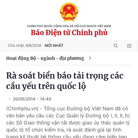
CHÍNH PHỦ NƯỚC CỘNG HÒA XÃ HỘI CHỦ NGHĨA VIỆT NAM
Báo Điện tử Chính phủ
Chủ nhật,
9/8/2026
MỚI NHẤT
Hoạt động Bộ - ngành - địa phương
Rà soát biển báo tải trọng các
cầu yếu trên quốc lộ
20/05/2014
14:40
(Chinhphu.vn) - Tổng cục Đường bộ Việt Nam đã có
văn bản yêu cầu các Cục Quản lý Đường bộ I, II, II, IV,
các Sở Giao thông vận tải được giao ủy thác quản lý
quốc lộ tổ chức kiểm tra, rà soát đánh giá lại tình
trạng kỹ thuật hệ thống cầu yếu đang cắm biển hạn