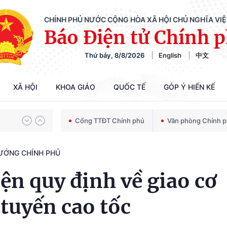
CHÍNH PHỦ NƯỚC CỘNG HÒA XÃ HỘI CHỦ NGHĨA VI
Báo Điện tử Chính 
Thứ bảy, 8/8/2026
English
中文
Chiến dịch 500 ngày đêm tìm kiếm, quy tập và xác định danh tính hài cốt liệt sĩ
XÃ HỘI
KHOA GIÁO
QUỐC TẾ
GÓP Ý HIẾN KẾ
Bảo vệ nền tảng tư tưởng của Đảng trong kỷ nguyên phát triển mới
Cổng TTĐT Chính phủ
Văn phòng Chính 
TƯỚNG CHÍNH PHỦ
Chiến dịch 500 ngày đêm tìm kiếm, quy tập và xác định danh tính hài cốt liệt sĩ
iện quy định về giao cơ
 tuyến cao tốc