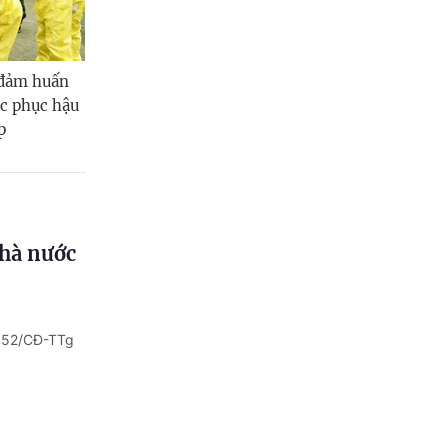
 đảm huấn
ắc phục hậu
p
nhà nước
ố 52/CĐ-TTg