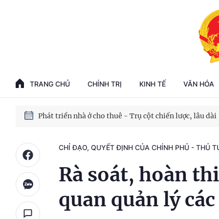
Phát triển kinh tế nhà nước trong kỷ nguyên mới
100 ngày xử lý các điểm nghẽn về chuyển đổi số
TRANG CHỦ
CHÍNH TRỊ
KINH TẾ
VĂN HÓA
Phát triển nhà ở cho thuê - Trụ cột chiến lược, lâu dài
Phát triển kinh tế nhà nước trong kỷ nguyên mới
CHỈ ĐẠO, QUYẾT ĐỊNH CỦA CHÍNH PHỦ - THỦ 
Rà soát, hoàn th
quan quản lý các