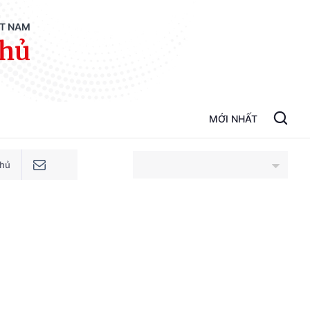
ỆT NAM
phủ
MỚI NHẤT
phủ
An Giang
Bắc Ninh
Cao Bằng