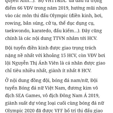
quyền Anh…). Bộ VHTT&DL đã đầu tư trọng
điểm 66 VĐV trong năm 2019, hướng mũi nhọn
vào các môn thi đấu Olympic (điền kinh, bơi,
rowing, bắn súng, cử tạ, thể dục dụng cụ,
taekwondo, karatedo, đấu kiếm…). Đây cũng
chính là các nội dung TTVN nhắm tới HCV.
Đội tuyển điền kinh được giao trọng trách
nặng nề nhất với khoảng 15 HCV, còn VĐV bơi
lội Nguyễn Thị Ánh Viên là cá nhân được giao
chỉ tiêu nhiều nhất, giành ít nhất 8 HCV.
Ở nội dung đồng đội, bóng đá nam/nữ, Đội
tuyển Bóng đá nữ Việt Nam, đương kim vô
địch SEA Games, vô địch Đông Nam Á 2019,
giành suất dự vòng loại cuối cùng bóng đá nữ
Olympic 2020 đã được VFF bố trí thi đấu giao