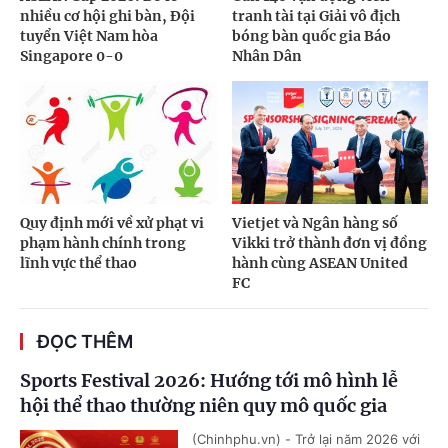
nhiều cơ hội ghi bàn, Đội
tranh tài tại Giải vô địch
tuyển Việt Nam hòa
bóng bàn quốc gia Báo
Singapore 0-0
Nhân Dân
Quy định mới về xử phạt vi
Vietjet và Ngân hàng số
phạm hành chính trong
Vikki trở thành đơn vị đồng
lĩnh vực thể thao
hành cùng ASEAN United
FC
ĐỌC THÊM
Sports Festival 2026: Hướng tới mô hình lễ
hội thể thao thường niên quy mô quốc gia
(Chinhphu.vn) - Trở lại năm 2026 với