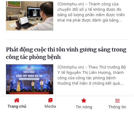
(Chinhphu.vn) – Thành công của
chuyển đổi số y tế không được đo
bằng số lượng phần mềm được triển
khai mà phải được đánh giá bằng...
Phát động cuộc thi tôn vinh gương sáng trong
công tác phòng bệnh
(Chinhphu.vn) - Theo Thứ trưởng Bộ
Y tế Nguyễn Thị Liên Hương, thành
công của công tác phòng bệnh
thường thể hiện ở những kết quả...
Trang chủ
Media
Tin nóng
Thông tin
Đưa tri thức điều trị đột quỵ thế giới đến Đồng
bằng sông Cửu Long
Cổng TTĐT Chính phủ
English
中文
(Chinhphu.vn) - Không chỉ là một