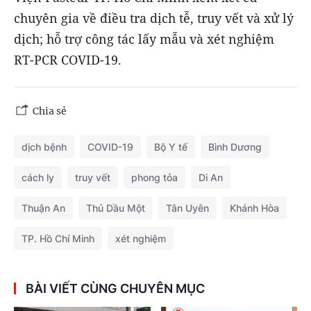
chuyên gia về điều tra dịch tễ, truy vết và xử lý
dịch; hỗ trợ công tác lấy mẫu và xét nghiệm
RT-PCR COVID-19.
Chia sẻ
dịch bệnh
COVID-19
Bộ Y tế
Bình Dương
cách ly
truy vết
phong tỏa
Di An
Thuận An
Thủ Dầu Một
Tân Uyên
Khánh Hòa
TP. Hồ Chí Minh
xét nghiệm
BÀI VIẾT CÙNG CHUYÊN MỤC