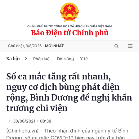
CHÍNH PHỦ NƯỚC CỘNG HÒA XÃ HỘI CHỦ NGHĨA VIỆT NAM
Báo Điện tử Chính phủ
Chủ nhật,
9/8/2026
MỚI NHẤT
Xã hội
Pháp luật
Đời sống
Y tế
Số ca mắc tăng rất nhanh,
nguy cơ dịch bùng phát diện
rộng, Bình Dương đề nghị khẩn
trương chi viện
30/06/2021
08:38
(Chinhphu.vn) - Theo nhận định của ngành y tế Bình
Dương, số ca mắc COVID-19 hiện nay trên địa bàn