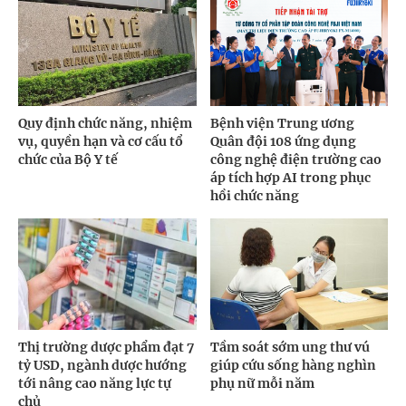
Quy định chức năng, nhiệm
Bệnh viện Trung ương
vụ, quyền hạn và cơ cấu tổ
Quân đội 108 ứng dụng
chức của Bộ Y tế
công nghệ điện trường cao
áp tích hợp AI trong phục
hồi chức năng
Thị trường dược phẩm đạt 7
Tầm soát sớm ung thư vú
tỷ USD, ngành dược hướng
giúp cứu sống hàng nghìn
tới nâng cao năng lực tự
phụ nữ mỗi năm
chủ