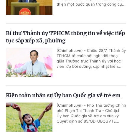
thiện một bước quan trọng công cụ...
Bí thư Thành ủy TPHCM thông tin về việc tiếp
tục sắp xếp xã, phường
(Chinhphu.vn) - Chiều 28/7, Thành ủy
TPHCM tổ chức hội nghị đối thoại
giữa Thường trực Thành ủy với học
viên lớp bồi dưỡng, cập nhật kiến...
Kiện toàn nhân sự Ủy ban Quốc gia về trẻ em
(Chinhphu.vn) - Phó Thủ tướng Chính
phủ Phạm Thị Thanh Trà - Chủ tịch
Ủy ban Quốc gia về trẻ em vừa ký
Quyết định số 85/QĐ-UBQGVTE...