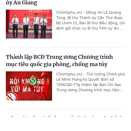
ủy An Giang
(Chinhphu.vn) - Đồng chí Lê Quang
Tùng, Bí thư Thành ủy Cần Thơ được
Bộ chính trị, Ban Bí thư điều động, chỉ
định giữ chức vụ Bí thư Tỉnh ủy An...
Thành lập BCĐ Trung ương Chương trình
mục tiêu quốc gia phòng, chống ma túy
(Chinhphu.vn) - Thủ tướng Chính phủ
Lê Minh Hưng ký Quyết định số
1356/QĐ-TTg thành lập Ban Chỉ đạo
Trung ương Chương trình mục tiêu...
Hội nghị công bố các quyết định của Bộ Chính
trị, Ban Bí thư về công tác cán bộ
Cổng TTĐT Chính phủ
English
中文