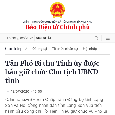
CHÍNH PHỦ NƯỚC CỘNG HÒA XÃ HỘI CHỦ NGHĨA VIỆT NAM
Báo Điện tử Chính phủ
Thứ bảy,
8/8/2026
MỚI NHẤT
Chính trị
Đối ngoại
Tổ chức nhân sự
Hội nhập
Tân Phó Bí thư Tỉnh ủy được
bầu giữ chức Chủ tịch UBND
tỉnh
18/07/2020
15:00
(Chinhphu.vn) – Ban Chấp hành Đảng bộ tỉnh Lạng
Sơn và Hội đồng nhân dân tỉnh Lạng Sơn vừa tiến
hành bầu đồng chí Hồ Tiến Thiệu giữ chức vụ Phó Bí