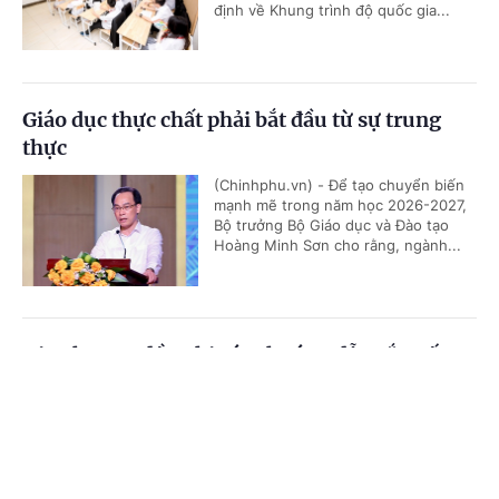
định về Khung trình độ quốc gia...
Giáo dục thực chất phải bắt đầu từ sự trung
thực
(Chinhphu.vn) - Để tạo chuyển biến
mạnh mẽ trong năm học 2026-2027,
Bộ trưởng Bộ Giáo dục và Đào tạo
Hoàng Minh Sơn cho rằng, ngành...
Địa phương đề nghị sớm hướng dẫn sắp xếp cơ
sở giáo dục
Cổng TTĐT Chính phủ
English
中文
(Chinhphu.vn) - Các địa phương đang
khẩn trương xây dựng phương án sắp
Trang chủ
Media
Tin nóng
Thông tin
xếp mạng lưới trường học, hướng tới
tinh gọn đầu mối quản lý và nâng...