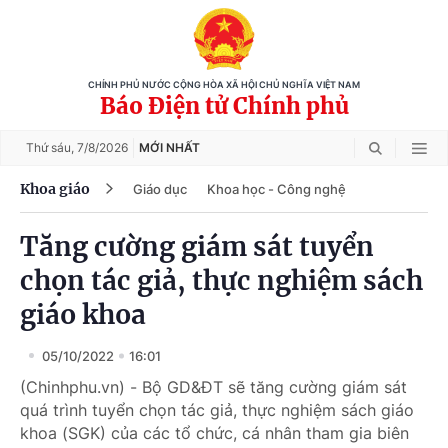
CHÍNH PHỦ NƯỚC CỘNG HÒA XÃ HỘI CHỦ NGHĨA VIỆT NAM
Báo Điện tử Chính phủ
Thứ sáu,
7/8/2026
MỚI NHẤT
Khoa giáo
Giáo dục
Khoa học - Công nghệ
Tăng cường giám sát tuyển
chọn tác giả, thực nghiệm sách
giáo khoa
05/10/2022
16:01
(Chinhphu.vn) - Bộ GD&ĐT sẽ tăng cường giám sát
quá trình tuyển chọn tác giả, thực nghiệm sách giáo
khoa (SGK) của các tổ chức, cá nhân tham gia biên