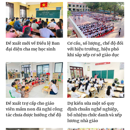
Đề xuất mới về Điều lệ Ban
Cơ cấu, số lượng, chế độ đối
đại diện cha mẹ học sinh
với hiệu trưởng, hiệu phó
khi sắp xếp cơ sở giáo dục
Đề xuất trợ cấp cho giáo
Dự kiến sửa một số quy
viên mầm non đã nghỉ công
định chuẩn nghề nghiệp,
tác chưa được hưởng chế độ
bổ nhiệm chức danh và xếp
lương nhà giáo