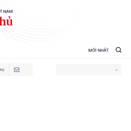
ỆT NAM
phủ
MỚI NHẤT
phủ
An Giang
Bắc Ninh
Cao Bằng