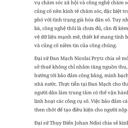
vụ chăm sóc xã hội và công nghệ chăm só
củng cố nền kinh tế chăm sóc, đặc biệt t
phó với tình trạng già hóa dân số. Tuy nh
bà, công nghệ thôi là chưa đủ, cần đi kèm
vệ dữ liệu mạnh mẽ, thiết kế mang tính 
và củng cố niềm tin của công chúng.
Đại sứ Đan Mạch Nicolai Prytz chia sẻ m
sở thuế không chỉ nhằm tăng nguồn thu
hướng tới bảo đảm công bằng, minh bạch 
nhà nước. Thực tiễn tại Đan Mạch cho th
người dân làm trung tâm có thể vận hành
linh hoạt các công cụ số. Việc bảo đảm cá
then chốt để tạo điều kiện cho người nộp
Đại sứ Thụy Điển Johan Ndisi chia sẻ ki