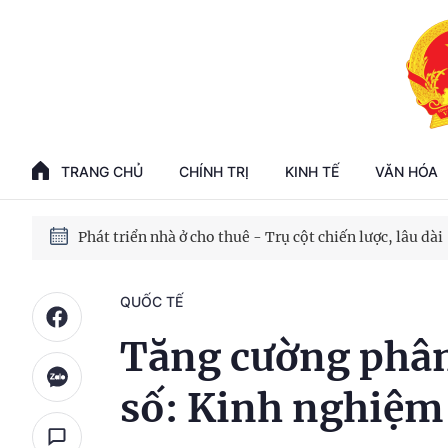
Phát triển kinh tế nhà nước trong kỷ nguyên mới
100 ngày xử lý các điểm nghẽn về chuyển đổi số
TRANG CHỦ
CHÍNH TRỊ
KINH TẾ
VĂN HÓA
Phát triển nhà ở cho thuê - Trụ cột chiến lược, lâu dài
Phát triển kinh tế nhà nước trong kỷ nguyên mới
QUỐC TẾ
Tăng cường phân
số: Kinh nghiệm 