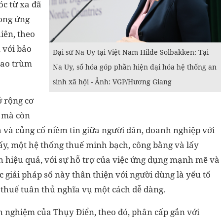
c từ xa đã
rong ứng
iên, theo
 với bảo
Đại sứ Na Uy tại Việt Nam Hilde Solbakken: Tại
bao trùm
Na Uy, số hóa góp phần hiện đại hóa hệ thống an
sinh xã hội - Ảnh: VGP/Hương Giang
ở rộng cơ
, mà còn
và củng cố niềm tin giữa người dân, doanh nghiệp với
ấy, một hệ thống thuế minh bạch, công bằng và lấy
 hiệu quả, với sự hỗ trợ của việc ứng dụng mạnh mẽ và
c giải pháp số này thân thiện với người dùng là yếu tố
 thuế tuân thủ nghĩa vụ một cách dễ dàng.
nh nghiệm của Thụy Điển, theo đó, phân cấp gắn với