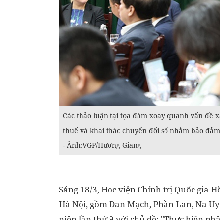
Các thảo luận tại tọa đàm xoay quanh vấn đề xâ
thuế và khai thác chuyển đổi số nhằm bảo đảm
- Ảnh:VGP/Hương Giang
Sáng 18/3, Học viện Chính trị Quốc gia H
Hà Nội, gồm Đan Mạch, Phần Lan, Na Uy
niên lần thứ 9 với chủ đề: "Thực hiện ph