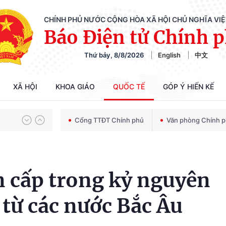
CHÍNH PHỦ NƯỚC CỘNG HÒA XÃ HỘI CHỦ NGHĨA VI
Báo Điện tử Chính 
Thứ bảy, 8/8/2026
English
中文
Chiến dịch 500 ngày đêm tìm kiếm, quy tập và xác định danh tính hài cốt liệt sĩ
XÃ HỘI
KHOA GIÁO
QUỐC TẾ
GÓP Ý HIẾN KẾ
Bảo vệ nền tảng tư tưởng của Đảng trong kỷ nguyên phát triển mới
Cổng TTĐT Chính phủ
Văn phòng Chính 
Chiến dịch 500 ngày đêm tìm kiếm, quy tập và xác định danh tính hài cốt liệt sĩ
 cấp trong kỷ nguyên
từ các nước Bắc Âu