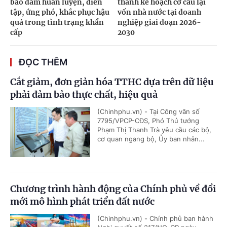
bảo đảm huấn luyện, diễn
thành kế hoạch cơ cấu lại
tập, ứng phó, khắc phục hậu
vốn nhà nước tại doanh
quả trong tình trạng khẩn
nghiệp giai đoạn 2026-
cấp
2030
ĐỌC THÊM
Cắt giảm, đơn giản hóa TTHC dựa trên dữ liệu
phải đảm bảo thực chất, hiệu quả
(Chinhphu.vn) - Tại Công văn số
7795/VPCP-CĐS, Phó Thủ tướng
Phạm Thị Thanh Trà yêu cầu các bộ,
cơ quan ngang bộ, Ủy ban nhân...
Chương trình hành động của Chính phủ về đổi
mới mô hình phát triển đất nước
(Chinhphu.vn) - Chính phủ ban hành