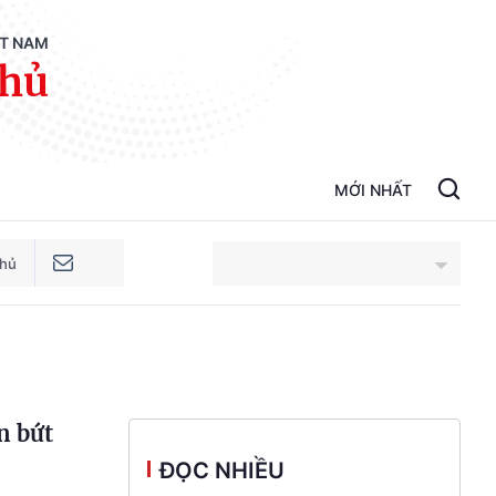
ỆT NAM
phủ
MỚI NHẤT
phủ
An Giang
Bắc Ninh
n bứt
Cao Bằng
ĐỌC NHIỀU