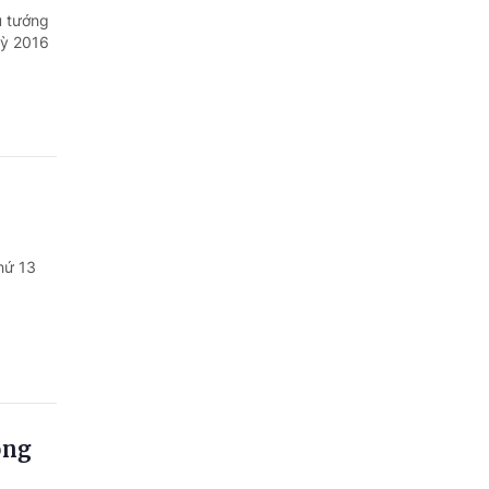
ủ tướng
kỳ 2016
hứ 13
ông