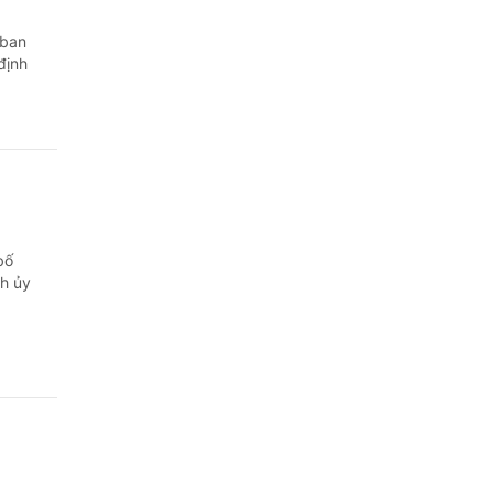
Quảng Ngãi
 ban
Quảng Ninh
định
Quảng Trị
Sơn La
Thanh Hóa
Thái Nguyên
bố
nh ủy
Thừa Thiên Huế
Tuyên Quang
Tây Ninh
Vĩnh Long