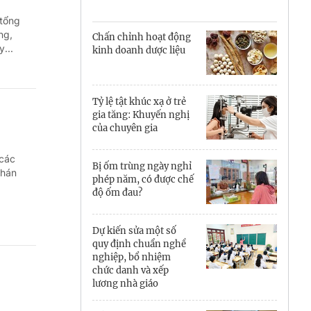
Cà Mau
 tổng
Cần Thơ
ng,
Chấn chỉnh hoạt động
...
kinh doanh dược liệu
Điện Biên
Đà Nẵng
Tỷ lệ tật khúc xạ ở trẻ
gia tăng: Khuyến nghị
Đắk Lắk
của chuyên gia
Đồng Nai
 các
Bị ốm trùng ngày nghỉ
phán
Đồng Tháp
phép năm, có được chế
độ ốm đau?
Gia Lai
Dự kiến sửa một số
Hà Nội
quy định chuẩn nghề
nghiệp, bổ nhiệm
Hồ Chí Minh
chức danh và xếp
lương nhà giáo
Hà Tĩnh