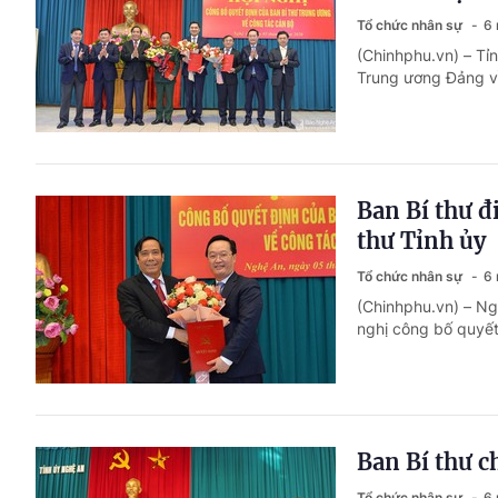
Tổ chức nhân sự
6 
(Chinhphu.vn) – Tỉ
Trung ương Đảng v
Ban Bí thư 
thư Tỉnh ủy
Tổ chức nhân sự
6 
(Chinhphu.vn) – Ng
nghị công bố quyết
Ban Bí thư c
Tổ chức nhân sự
6 