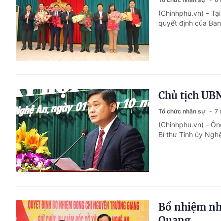
(Chinhphu.vn) – Tạ
quyết định của Ban
Chủ tịch UBN
Tổ chức nhân sự
7 
(Chinhphu.vn) - Ô
Bí thư Tỉnh ủy Ngh
Bổ nhiệm nh
Quang