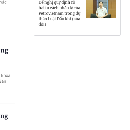
chức
Đề nghị quy định rõ
Hưng Yên
hai tư cách pháp lý của
Petrovietnam trong dự
thảo Luật Dầu khí (sửa
Hải Phòng
đổi)
Khánh Hòa
Lai Châu
ông
Lào Cai
Lâm Đồng
n khóa
 Ban
Lạng Sơn
Nghệ An
Ninh Bình
ông
Phú Thọ