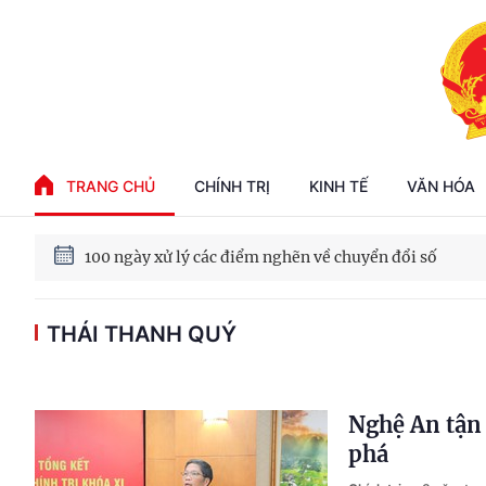
Phát triển kinh tế nhà nước trong kỷ nguyên mới
TRANG CHỦ
CHÍNH TRỊ
KINH TẾ
VĂN HÓA
100 ngày xử lý các điểm nghẽn về chuyển đổi số
Phát triển nhà ở cho thuê - Trụ cột chiến lược, lâu dài
THÁI THANH QUÝ
Phát triển kinh tế nhà nước trong kỷ nguyên mới
Nghệ An tận 
phá