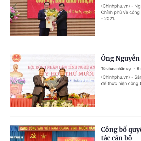
(Chinhphu.vn) - Ng
Chính phủ về công 
- 2021.
Ông Nguyễn 
Tổ chức nhân sự
6 
(Chinhphu.vn) - Sá
để thực hiện công 
Công bố quyế
tác cán bộ