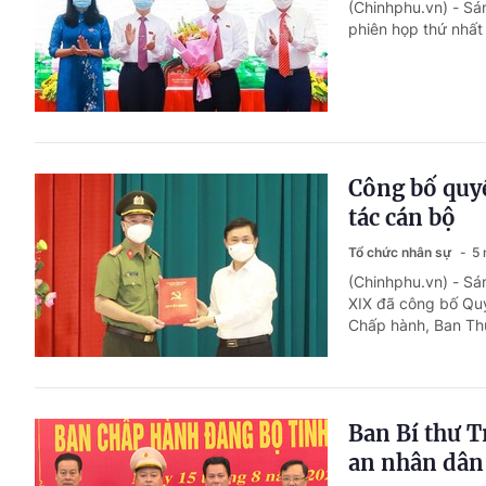
(Chinhphu.vn) - Sá
phiên họp thứ nhất
Công bố quyế
tác cán bộ
Tổ chức nhân sự
5 
(Chinhphu.vn) - Sá
XIX đã công bố Quy
Chấp hành, Ban Th
Ban Bí thư T
an nhân dân