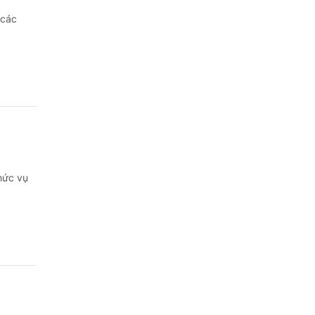
 các
hức vụ