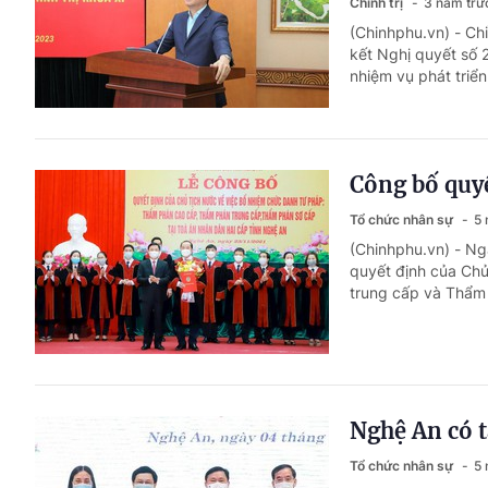
Chính trị
3 năm trư
(Chinhphu.vn) - Chi
kết Nghị quyết số
nhiệm vụ phát triển
Công bố quyế
Tổ chức nhân sự
5 
(Chinhphu.vn) - Ng
quyết định của Ch
trung cấp và Thẩm
Nghệ An có t
Tổ chức nhân sự
5 