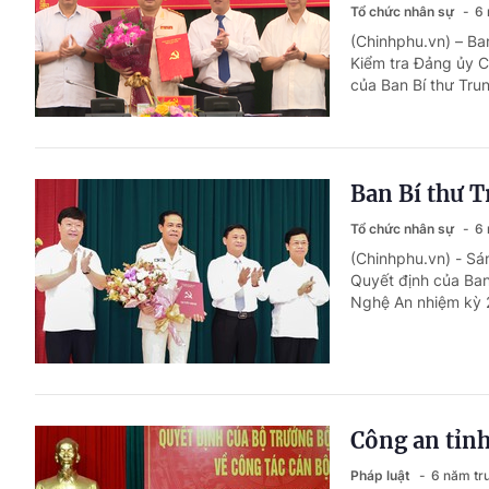
Tổ chức nhân sự
6 
(Chinhphu.vn) – Ba
Kiểm tra Đảng ủy C
của Ban Bí thư Tru
Ban Bí thư 
Tổ chức nhân sự
6 
(Chinhphu.vn) - Sá
Quyết định của Ban
Nghệ An nhiệm kỳ 
Công an tỉn
Pháp luật
6 năm tr