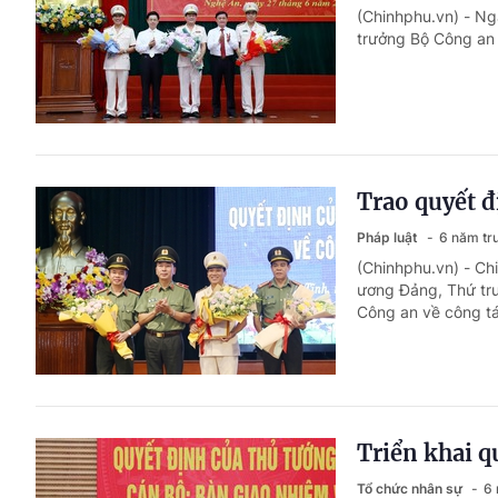
(Chinhphu.vn) - Ng
trưởng Bộ Công an 
Trao quyết 
Pháp luật
6 năm tr
(Chinhphu.vn) - Ch
ương Đảng, Thứ trư
Công an về công tá
Triển khai q
Tổ chức nhân sự
6 