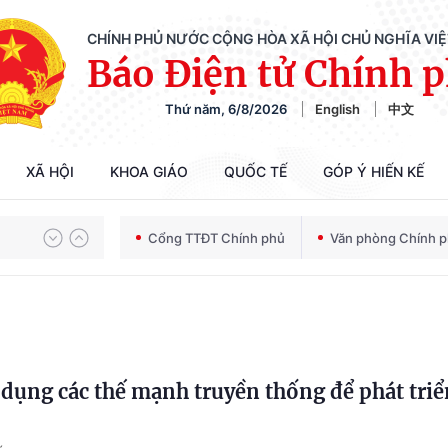
CHÍNH PHỦ NƯỚC CỘNG HÒA XÃ HỘI CHỦ NGHĨA VI
Báo Điện tử Chính 
Thứ năm, 6/8/2026
English
中文
Chiến dịch 500 ngày đêm tìm kiếm, quy tập và xác định danh tính hài cốt liệt sĩ
XÃ HỘI
KHOA GIÁO
QUỐC TẾ
GÓP Ý HIẾN KẾ
Bảo vệ nền tảng tư tưởng của Đảng trong kỷ nguyên phát triển mới
Cổng TTĐT Chính phủ
Văn phòng Chính 
Chiến dịch 500 ngày đêm tìm kiếm, quy tập và xác định danh tính hài cốt liệt sĩ
dụng các thế mạnh truyền thống để phát triể