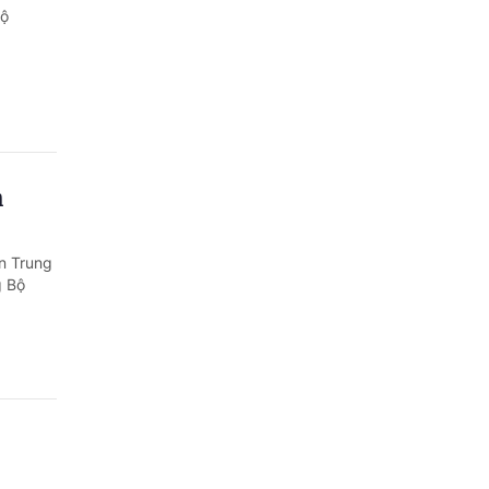
Bộ
h
ên Trung
g Bộ