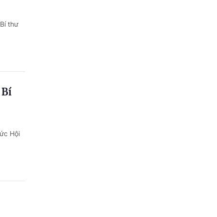
Bí thư
 Bí
ức Hội