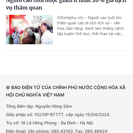
Người cao tuổi được giảm ít nhất 20% giá dịch
vụ thăm quan
(Chinhphu.vn) – Người cao tuổi khi
thăm quan các di tích lịch sử - văn
hóa, bảo tàng, danh lam thắng cảnh;
tập luyện thể dục, thể thao tại các...
© BÁO ĐIỆN TỬ CỦA CHÍNH PHỦ NƯỚC CỘNG HÒA XÃ
HỘI CHỦ NGHĨA VIỆT NAM
Tổng Biên tập: Nguyễn Hồng Sâm
Giấy phép số: 102/GP-BTTTT, cấp ngày 15/04/2024.
Trụ sở: 16 Lê Hồng Phong - Ba Đình - Hà Nội.
Điện thoại: Văn phòng: 080.43162; Fax: 080.48924