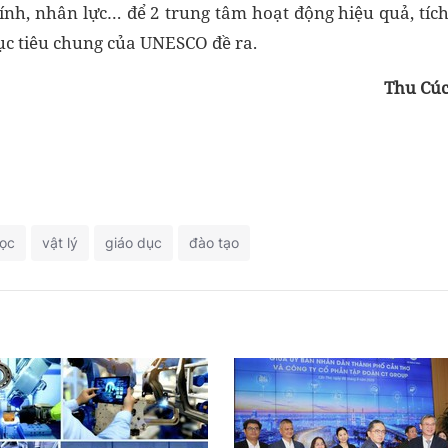
chính, nhân lực… để 2 trung tâm hoạt động hiệu quả, tíc
ục tiêu chung của UNESCO đề ra.
Thu Cú
ọc
vật lý
giáo dục
đào tạo