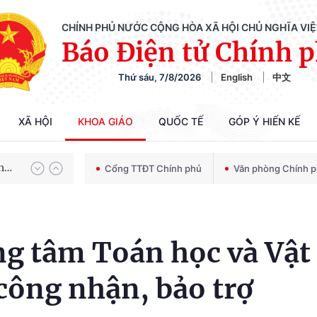
CHÍNH PHỦ NƯỚC CỘNG HÒA XÃ HỘI CHỦ NGHĨA VI
Báo Điện tử Chính 
Thứ sáu, 7/8/2026
English
中文
Chiến dịch 500 ngày đêm tìm kiếm, quy tập và xác định danh tính hài cốt liệt sĩ
XÃ HỘI
KHOA GIÁO
QUỐC TẾ
GÓP Ý HIẾN KẾ
Bảo vệ nền tảng tư tưởng của Đảng trong kỷ nguyên phát triển mới
Cổng TTĐT Chính phủ
Văn phòng Chính 
Chiến dịch 500 ngày đêm tìm kiếm, quy tập và xác định danh tính hài cốt liệt sĩ
ng tâm Toán học và Vật
ông nhận, bảo trợ