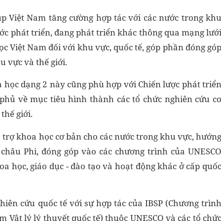
úp Việt Nam tăng cường hợp tác với các nước trong kh
c phát triển, đang phát triển khác thông qua mạng lướ
̣c Việt Nam đối với khu vực, quốc tế, góp phần đóng gó
 vực và thế giới.
hoa học dạng 2 này cũng phù hợp với Chiến lược phát triể
hủ về mục tiêu hình thành các tổ chức nghiên cứu c
thế giới.
ỗ trợ khoa học cơ bản cho các nước trong khu vực, hướn
, châu Phi, đóng góp vào các chương trình của UNESC
a học, giáo dục - đào tạo và hoạt động khác ở cấp quố
hiên cứu quốc tế với sự hợp tác của IBSP (Chương trìn
m Vật lý lý thuyết quốc tế) thuộc UNESCO và các tổ chứ