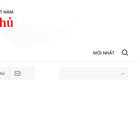
ỆT NAM
phủ
MỚI NHẤT
phủ
An Giang
Bắc Ninh
Cao Bằng