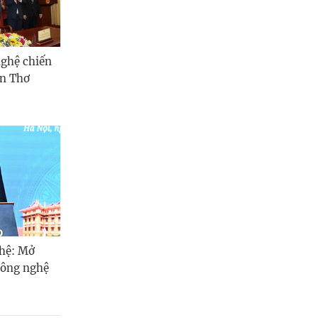
nghệ chiến
ần Thơ
ghệ: Mở
công nghệ