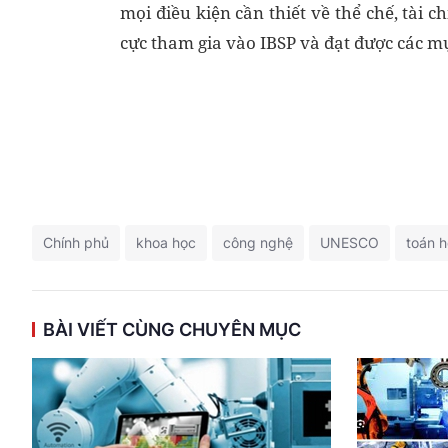
mọi điều kiện cần thiết về thể chế, tài 
cực tham gia vào IBSP và đạt được các m
Chính phủ
khoa học
công nghệ
UNESCO
toán h
BÀI VIẾT CÙNG CHUYÊN MỤC