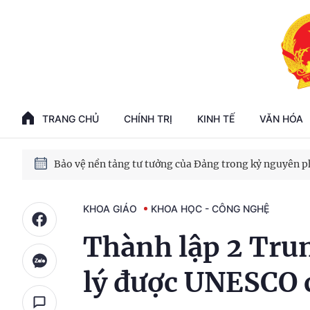
Phát triển kinh tế nhà nước trong kỷ nguyên mới
100 ngày xử lý các điểm nghẽn về chuyển đổi số
TRANG CHỦ
CHÍNH TRỊ
KINH TẾ
VĂN HÓA
Phát triển nhà ở cho thuê - Trụ cột chiến lược, lâu dài
Phát triển kinh tế nhà nước trong kỷ nguyên mới
KHOA GIÁO
KHOA HỌC - CÔNG NGHỆ
Thành lập 2 Tru
lý được UNESCO c