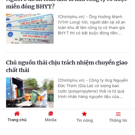
miễn đóng BHYT?
(Chinhphu.vn) - Ông Hường Mạnh
(Vĩnh Long) hỏi, người dân tại xã an
toàn khu đi làm công ty có tham gia
BHYT thì có bắt buộc đóng tiền...
Chủ nguồn thải chịu trách nhiệm chuyển giao
chất thải
(Chinhphu.vn) - Công ty ông Nguyễn
Đức Thịnh (Gia Lai) có lượng bao
cước (polypropylene) thải ra từ quá
trình nhận hàng nguyên liệu của...
Trang chủ
Media
Tin nóng
Thông tin
Chế độ giảm định mức tiết dạy đối với giáo
viên kiêm nhiệm