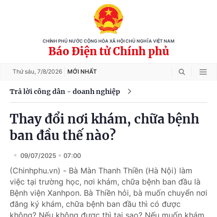
CHÍNH PHỦ NƯỚC CỘNG HÒA XÃ HỘI CHỦ NGHĨA VIỆT NAM
Báo Điện tử Chính phủ
Thứ sáu,
7/8/2026
MỚI NHẤT
Trả lời công dân - doanh nghiệp
Thay đổi nơi khám, chữa bệnh
ban đầu thế nào?
09/07/2025
07:00
(Chinhphu.vn) - Bà Màn Thanh Thiền (Hà Nội) làm
việc tại trường học, nơi khám, chữa bệnh ban đầu là
Bệnh viện Xanhpon. Bà Thiền hỏi, bà muốn chuyển nơi
đăng ký khám, chữa bệnh ban đầu thì có được
không? Nếu không được thì tại sao? Nếu muốn khám