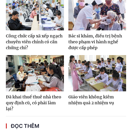
Công chức cấp xã xếp ngạch
Bác sĩ khám, điều trị bệnh
chuyên viên chính có cần
theo phạm vi hành nghề
chứng chỉ?
được cấp phép
Đã khai thuế thuê nhà theo
Giáo viên không kiêm
quy định cũ, có phải làm
nhiệm quá 2 nhiệm vụ
lại?
ĐỌC THÊM