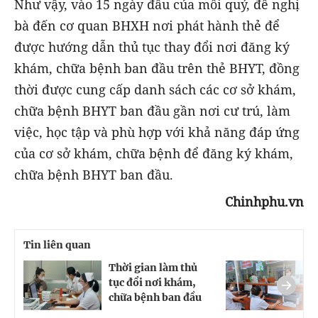
Như vậy, vào 15 ngày đầu của mỗi quý, đề nghị
bà đến cơ quan BHXH nơi phát hành thẻ để
được hướng dẫn thủ tục thay đổi nơi đăng ký
khám, chữa bệnh ban đầu trên thẻ BHYT, đồng
thời được cung cấp danh sách các cơ sở khám,
chữa bệnh BHYT ban đầu gần nơi cư trú, làm
việc, học tập và phù hợp với khả năng đáp ứng
của cơ sở khám, chữa bệnh để đăng ký khám,
chữa bệnh BHYT ban đầu.
Chinhphu.vn
Tin liên quan
Thời gian làm thủ
C
tục đổi nơi khám,
n
chữa bệnh ban đầu
b