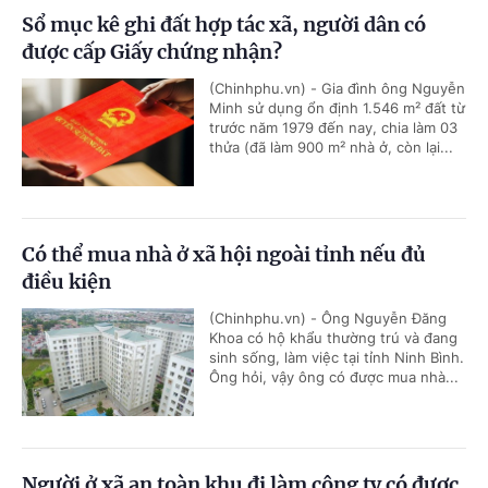
Sổ mục kê ghi đất hợp tác xã, người dân có
được cấp Giấy chứng nhận?
(Chinhphu.vn) - Gia đình ông Nguyễn
Minh sử dụng ổn định 1.546 m² đất từ
trước năm 1979 đến nay, chia làm 03
thửa (đã làm 900 m² nhà ở, còn lại...
Có thể mua nhà ở xã hội ngoài tỉnh nếu đủ
điều kiện
(Chinhphu.vn) - Ông Nguyễn Đăng
Khoa có hộ khẩu thường trú và đang
sinh sống, làm việc tại tỉnh Ninh Bình.
Ông hỏi, vậy ông có được mua nhà...
Người ở xã an toàn khu đi làm công ty có được