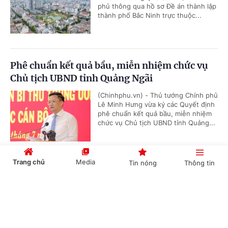
phủ thông qua hồ sơ Đề án thành lập
thành phố Bắc Ninh trực thuộc...
Phê chuẩn kết quả bầu, miễn nhiệm chức vụ
Chủ tịch UBND tỉnh Quảng Ngãi
(Chinhphu.vn) - Thủ tướng Chính phủ
Lê Minh Hưng vừa ký các Quyết định
phê chuẩn kết quả bầu, miễn nhiệm
chức vụ Chủ tịch UBND tỉnh Quảng...
Trang chủ
Media
Tin nóng
Thông tin
Kế hoạch tổ chức các hoạt động hướng tới Kỷ
niệm 80 năm Ngày Thương binh - Liệt sĩ
Cổng TTĐT Chính phủ
English
中文
(Chinhphu.vn) - Phó Thủ tướng Phạm
Thị Thanh Trà ký Quyết định số
1471/QĐ-TTg ngày 31/7/2026 ban