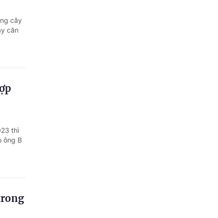
ồng cây
ây căn
hợp
23 thì
o ông B
trong