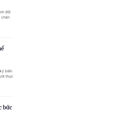
nh đối
n chăn
hế
 ký biến
ười thực
c bức