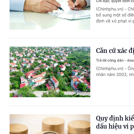
Chỉ đạo, quyết định 
(Chinhphu.vn) - C
bổ sung một số đi
định về xử phạt vi
Căn cứ xác đ
Trả lời công dân - do
(Chinhphu.vn) - Ôn
nhân năm 2002, như
Quy định kiể
dấu hiệu vi 