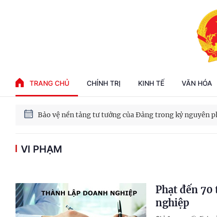
Phát triển kinh tế nhà nước trong kỷ nguyên mới
TRANG CHỦ
CHÍNH TRỊ
KINH TẾ
VĂN HÓA
100 ngày xử lý các điểm nghẽn về chuyển đổi số
Phát triển nhà ở cho thuê - Trụ cột chiến lược, lâu dài
VI PHẠM
Phát triển kinh tế nhà nước trong kỷ nguyên mới
Phạt đến 70 
nghiệp