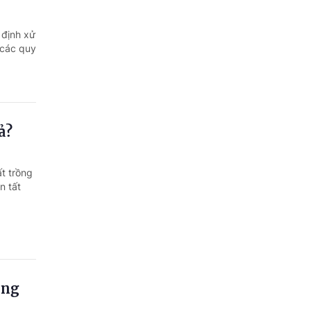
 định xử
 các quy
ả?
t trồng
n tất
ông