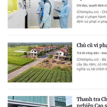
Chỉ đạo, quyết định 
(Chinhphu.vn) - C
phạt vi phạm hành 
định xử phạt vi ph
Chủ cũ vi ph
Trả lời công dân - do
(Chinhphu.vn) - Bà
cây lâu năm, có nh
nghĩa vụ tài chính
Thanh tra Ch
nghiệp Cao 