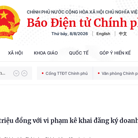
CHÍNH PHỦ NƯỚC CỘNG HÒA XÃ HỘI CHỦ NGHĨA VI
Báo Điện tử Chính 
Thứ bảy, 8/8/2026
English
中文
Chiến dịch 500 ngày đêm tìm kiếm, quy tập và xác định danh tính hài cốt liệt sĩ
XÃ HỘI
KHOA GIÁO
QUỐC TẾ
GÓP Ý HIẾN KẾ
Bảo vệ nền tảng tư tưởng của Đảng trong kỷ nguyên phát triển mới
Cổng TTĐT Chính phủ
Văn phòng Chính 
Chiến dịch 500 ngày đêm tìm kiếm, quy tập và xác định danh tính hài cốt liệt sĩ
triệu đồng với vi phạm kê khai đăng ký doan