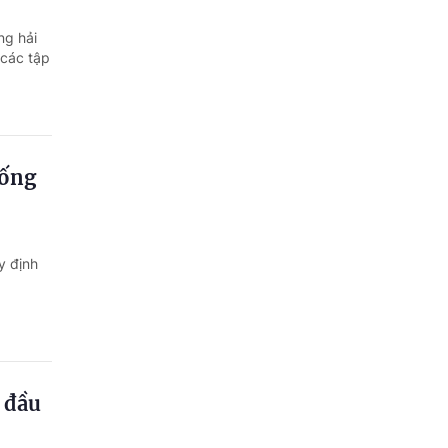
Quảng Ngãi
ng hải
Quảng Ninh
 các tập
Quảng Trị
Sơn La
hống
Thanh Hóa
Thái Nguyên
y định
Thừa Thiên Huế
Tuyên Quang
Tây Ninh
Vĩnh Long
 đầu