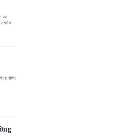
i và
u chấn
nh chính
ường