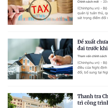
Chính sách mới
23 
(Chinhphu.vn) - Bộ
quản lý tuân thủ, q
sát trọng điểm đối 
Đề xuất chưa
đai trước khi
Tham vấn chính sách
(Chinhphu.vn) - Bộ 
điều của Nghị định
đổi, bổ sung tại N
Thanh tra Ch
trì công trì