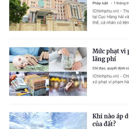
Pháp luật
1 tháng t
(Chinhphu.vn) - Tha
tại Cục Hàng hải và
thể, cá nhân có liê
Mức phạt vi 
lãng phí
Chỉ đạo, quyết định 
(Chinhphu.vn) - C
xử phạt vi phạm hàn
Khi nào áp d
của đất?