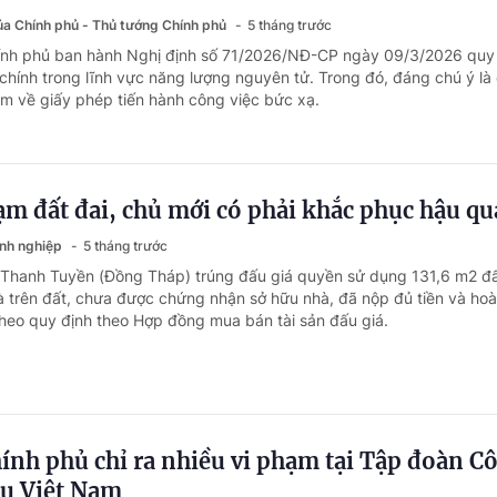
của Chính phủ - Thủ tướng Chính phủ
5 tháng trước
hính phủ ban hành Nghị định số 71/2026/NĐ-CP ngày 09/3/2026 quy
chính trong lĩnh vực năng lượng nguyên tử. Trong đó, đáng chú ý là
ạm về giấy phép tiến hành công việc bức xạ.
ạm đất đai, chủ mới có phải khắc phục hậu qu
anh nghiệp
5 tháng trước
 Thanh Tuyền (Đồng Tháp) trúng đấu giá quyền sử dụng 131,6 m2 đấ
à trên đất, chưa được chứng nhận sở hữu nhà, đã nộp đủ tiền và hoà
 theo quy định theo Hợp đồng mua bán tài sản đấu giá.
ính phủ chỉ ra nhiều vi phạm tại Tập đoàn C
su Việt Nam