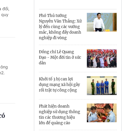
Cà Mau
 đổi,
Cần Thơ
ủ quy
Phó Thủ tướng
Nguyễn Văn Thắng: Xử
Điện Biên
lý đến cùng các vướng
mắc, không đẩy doanh
Đà Nẵng
nghiệp đi vòng
Đắk Lắk
Đồng chí Lê Quang
Đạo - Một đời tin ở sức
Đồng Nai
dân
công
m2.
Đồng Tháp
Khởi tố 3 bị can lợi
dụng mạng xã hội gây
Gia Lai
rối trật tự công cộng
Hà Nội
Phát hiện doanh
nghiệp sử dụng thông
Hồ Chí Minh
có
tin các thương hiệu
lớn để quảng cáo
Hà Tĩnh