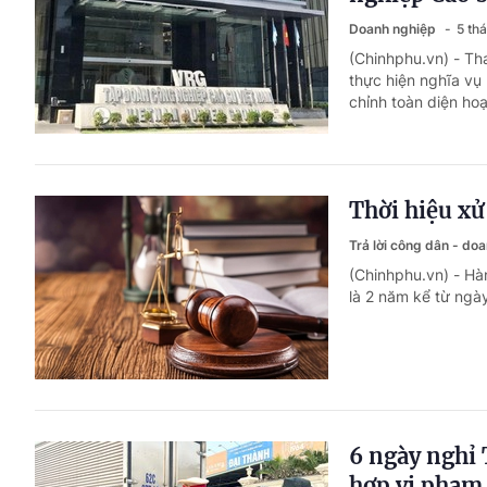
Doanh nghiệp
5 th
(Chinhphu.vn) - Tha
thực hiện nghĩa vụ 
chỉnh toàn diện ho
Thời hiệu xử
Trả lời công dân - do
(Chinhphu.vn) - Hàn
là 2 năm kể từ ngày
6 ngày nghỉ 
hợp vi phạm