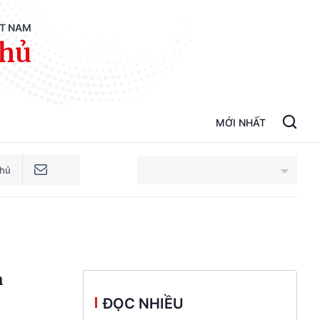
ỆT NAM
phủ
MỚI NHẤT
phủ
An Giang
Bắc Ninh
h
Cao Bằng
ĐỌC NHIỀU