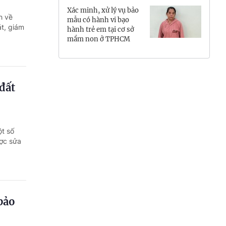
Xác minh, xử lý vụ bảo
Hưng Yên
h về
mẫu có hành vi bạo
át, giám
hành trẻ em tại cơ sở
Hải Phòng
mầm non ở TPHCM
Khánh Hòa
Lai Châu
đất
Lào Cai
Lâm Đồng
ột số
ược sửa
Lạng Sơn
Nghệ An
Ninh Bình
bảo
Phú Thọ