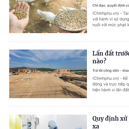
Chỉ đạo, quyết định 
(Chinhphu.vn) - Tạ
với hành vi sử dụn
nuôi với mức phạt l
Lấn đất trướ
nào?
Trả lời công dân - do
(Chinhphu.vn) - Kể 
động và trực tiếp q
hiện hành vi lấn đất
Quy định xử 
xạ