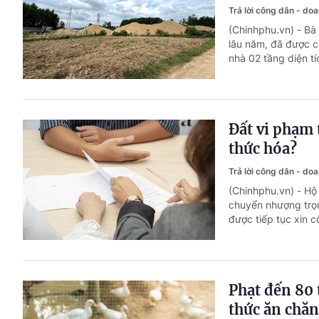
Trả lời công dân - do
(Chinhphu.vn) - B
lâu năm, đã được 
nhà 02 tầng diện t
Đất vi phạm 
thức hóa?
Trả lời công dân - do
(Chinhphu.vn) - Hộ
chuyển nhượng trọn
được tiếp tục xin 
Phạt đến 80 
thức ăn chăn