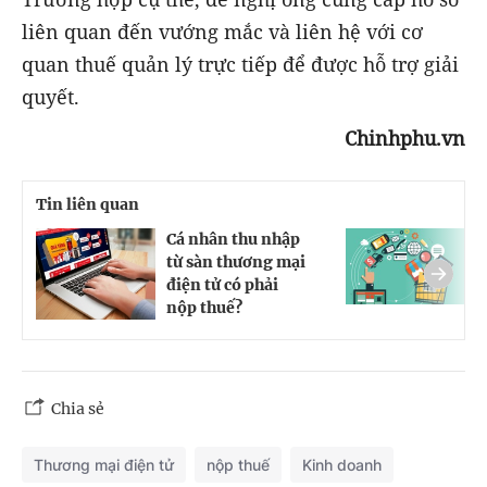
liên quan đến vướng mắc và liên hệ với cơ
quan thuế quản lý trực tiếp để được hỗ trợ giải
quyết.
Chinhphu.vn
Tin liên quan
Cá nhân thu nhập
S
từ sàn thương mại
đ
điện tử có phải
t
nộp thuế?
Chia sẻ
Thương mại điện tử
nộp thuế
Kinh doanh