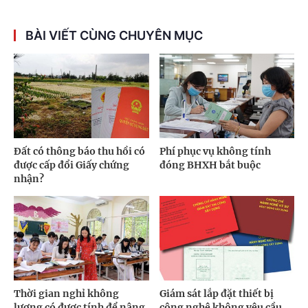
BÀI VIẾT CÙNG CHUYÊN MỤC
Đất có thông báo thu hồi có
Phí phục vụ không tính
được cấp đổi Giấy chứng
đóng BHXH bắt buộc
nhận?
Thời gian nghỉ không
Giám sát lắp đặt thiết bị
lương có được tính để nâng
công nghệ không yêu cầu