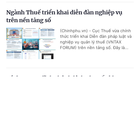
Ngành Thuế triển khai diễn đàn nghiệp vụ
trên nền tảng số
(Chinhphu.vn) - Cục Thuế vừa chính
thức triển khai Diễn đàn pháp luật và
nghiệp vụ quản lý thuế (VNTAX
FORUM) trên nền tảng số. Đây là...
Có được truy lĩnh chênh lệch phụ cấp khu vực
từ đầu năm 2026?
Cổng TTĐT Chính phủ
English
中文
(Chinhphu.vn) - Bà Mai Thị Hồng Vân
(Hà Tĩnh) công tác tại địa bàn được
Trang chủ
Media
Tin nóng
Thông tin
hưởng phụ cấp khu vực 0,2. Theo
Thông tư số 15/2026/TT-BNV, đơn...
Chuyên mục