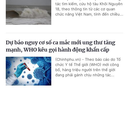
tác tìm kiếm, cứu hộ tàu Khôi Nguyên
18, theo thông tin từ các cơ quan
chức năng Việt Nam, tính đến chiều...
Dự báo nguy cơ số ca mắc mới ung thư tăng
mạnh, WHO kêu gọi hành động khẩn cấp
(Chinhphu.vn) - Theo báo cáo do Tổ
chức Y tế Thế giới (WHO) mới công
bố, hàng triệu người trên thế giới
đang phải gánh chịu những tác...
Cổng TTĐT Chính phủ
English
中文
Ứng phó lạm phát do giá năng lượng tăng,
Singapore tiếp tục thắt chặt chính sách tiền tệ
Trang chủ
Media
Tin nóng
Thông tin
(Chinhphu.vn) - Cơ quan Tiền tệ
Singapore (MAS - ngân hàng trung