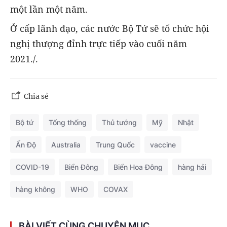
một lần một năm.
Ở cấp lãnh đạo, các nước Bộ Tứ sẽ tổ chức hội
nghị thượng đỉnh trực tiếp vào cuối năm
2021./.
Chia sẻ
Bộ tứ
Tổng thống
Thủ tướng
Mỹ
Nhật
Ấn Độ
Australia
Trung Quốc
vaccine
COVID-19
Biển Đông
Biển Hoa Đông
hàng hải
hàng không
WHO
COVAX
BÀI VIẾT CÙNG CHUYÊN MỤC